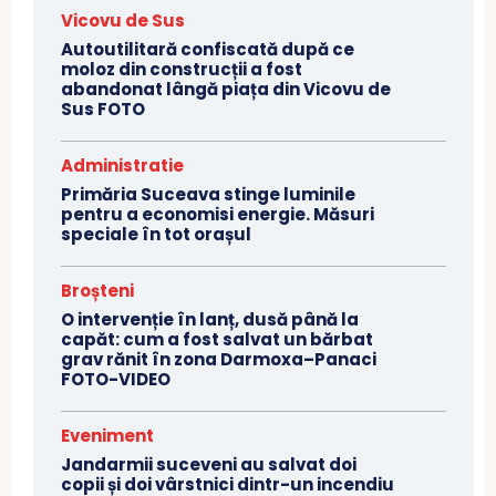
Vicovu de Sus
Autoutilitară confiscată după ce
moloz din construcții a fost
abandonat lângă piața din Vicovu de
Sus FOTO
Administratie
Primăria Suceava stinge luminile
pentru a economisi energie. Măsuri
speciale în tot orașul
Broșteni
O intervenție în lanț, dusă până la
capăt: cum a fost salvat un bărbat
grav rănit în zona Darmoxa–Panaci
FOTO-VIDEO
Eveniment
Jandarmii suceveni au salvat doi
copii și doi vârstnici dintr-un incendiu