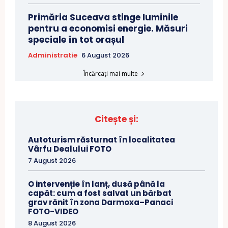
Primăria Suceava stinge luminile
pentru a economisi energie. Măsuri
speciale în tot orașul
Administratie
6 August 2026
Încărcați mai multe
Citește și:
Autoturism răsturnat în localitatea
Vârfu Dealului FOTO
7 August 2026
O intervenție în lanț, dusă până la
capăt: cum a fost salvat un bărbat
grav rănit în zona Darmoxa–Panaci
FOTO-VIDEO
8 August 2026