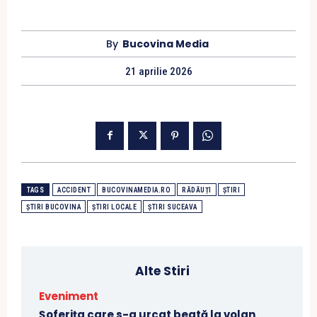
By
Bucovina Media
21 aprilie 2026
TAGS
ACCIDENT
BUCOVINAMEDIA.RO
RĂDĂUȚI
ȘTIRI
ȘTIRI BUCOVINA
ȘTIRI LOCALE
ȘTIRI SUCEAVA
Alte Stiri
Eveniment
Șoferița care s-a urcat beată la volan