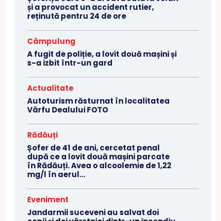
și a provocat un accident rutier,
reținută pentru 24 de ore
Câmpulung
A fugit de poliție, a lovit două mașini și
s-a izbit într-un gard
Actualitate
Autoturism răsturnat în localitatea
Vârfu Dealului FOTO
Rădăuți
Șofer de 41 de ani, cercetat penal
după ce a lovit două mașini parcate
în Rădăuți. Avea o alcoolemie de 1,22
mg/l în aerul...
Eveniment
Jandarmii suceveni au salvat doi