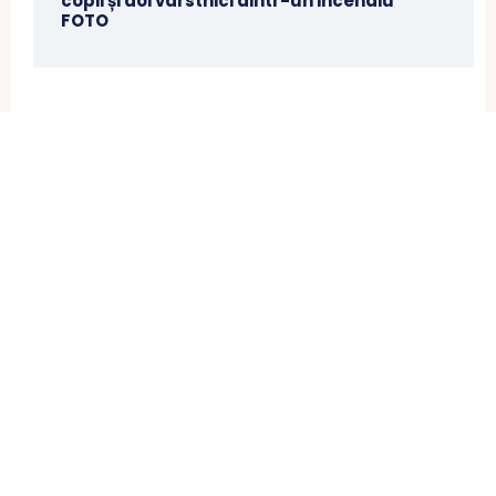
copii și doi vârstnici dintr-un incendiu
FOTO