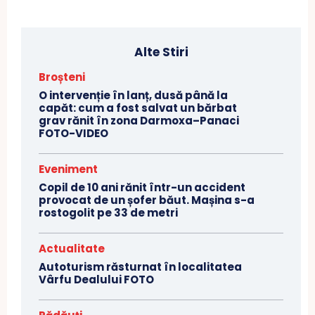
Alte Stiri
Broșteni
O intervenție în lanț, dusă până la
capăt: cum a fost salvat un bărbat
grav rănit în zona Darmoxa–Panaci
FOTO-VIDEO
Eveniment
Copil de 10 ani rănit într-un accident
provocat de un șofer băut. Mașina s-a
rostogolit pe 33 de metri
Actualitate
Autoturism răsturnat în localitatea
Vârfu Dealului FOTO