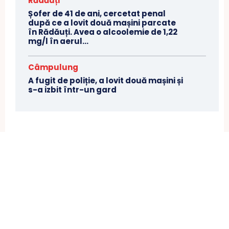
Rădăuți
Șofer de 41 de ani, cercetat penal
după ce a lovit două mașini parcate
în Rădăuți. Avea o alcoolemie de 1,22
mg/l în aerul...
Câmpulung
A fugit de poliție, a lovit două mașini și
s-a izbit într-un gard