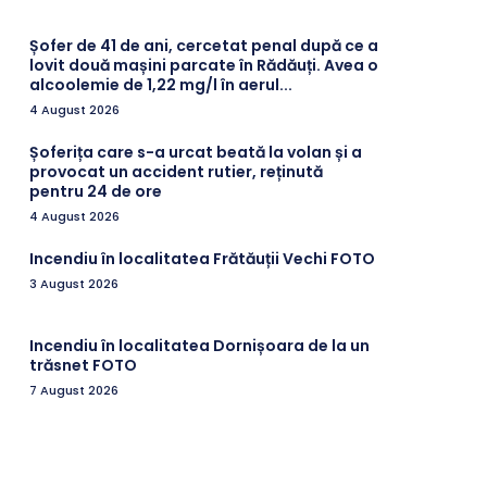
Șofer de 41 de ani, cercetat penal după ce a
lovit două mașini parcate în Rădăuți. Avea o
alcoolemie de 1,22 mg/l în aerul...
4 August 2026
Șoferița care s-a urcat beată la volan și a
provocat un accident rutier, reținută
pentru 24 de ore
4 August 2026
Incendiu în localitatea Frătăuții Vechi FOTO
3 August 2026
Incendiu în localitatea Dornișoara de la un
trăsnet FOTO
7 August 2026