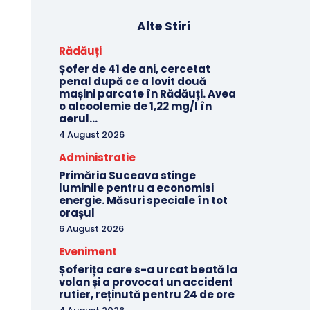
Alte Stiri
Rădăuți
Șofer de 41 de ani, cercetat
penal după ce a lovit două
mașini parcate în Rădăuți. Avea
o alcoolemie de 1,22 mg/l în
aerul...
4 August 2026
Administratie
Primăria Suceava stinge
luminile pentru a economisi
energie. Măsuri speciale în tot
orașul
6 August 2026
Eveniment
Șoferița care s-a urcat beată la
volan și a provocat un accident
rutier, reținută pentru 24 de ore