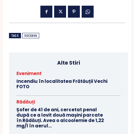
TAGS
SUCEAVA
Alte Stiri
Eveniment
Incendiu în localitatea Frătăuții Vechi
FOTO
Rădăuți
Șofer de 41 de ani, cercetat penal
după ce a lovit două mașini parcate
în Rădăuți. Avea o alcoolemie de 1,22
mg/l în aerul...