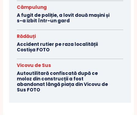
Câmpulung
A fugit de poliție, a lovit două mașini și
s-a izbit într-un gard
Rădăuți
Accident rutier pe raza localității
Costișa FOTO
Vicovu de Sus
Autoutilitară confiscată după ce
moloz din construcții a fost
abandonat lângă piața din Vicovu de
Sus FOTO