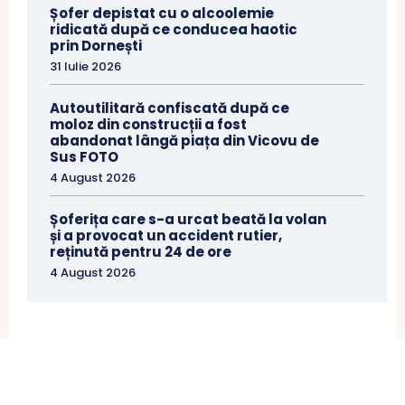
Șofer depistat cu o alcoolemie
ridicată după ce conducea haotic
prin Dornești
31 Iulie 2026
Autoutilitară confiscată după ce
moloz din construcții a fost
abandonat lângă piața din Vicovu de
Sus FOTO
4 August 2026
Șoferița care s-a urcat beată la volan
și a provocat un accident rutier,
reținută pentru 24 de ore
4 August 2026