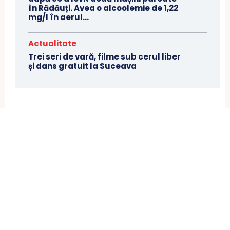
în Rădăuți. Avea o alcoolemie de 1,22
mg/l în aerul...
Actualitate
Trei seri de vară, filme sub cerul liber
și dans gratuit la Suceava