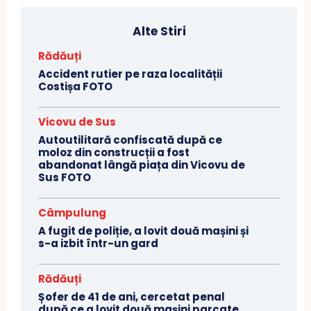
Alte Stiri
Rădăuți
Accident rutier pe raza localității
Costișa FOTO
Vicovu de Sus
Autoutilitară confiscată după ce
moloz din construcții a fost
abandonat lângă piața din Vicovu de
Sus FOTO
Câmpulung
A fugit de poliție, a lovit două mașini și
s-a izbit într-un gard
Rădăuți
Șofer de 41 de ani, cercetat penal
după ce a lovit două mașini parcate