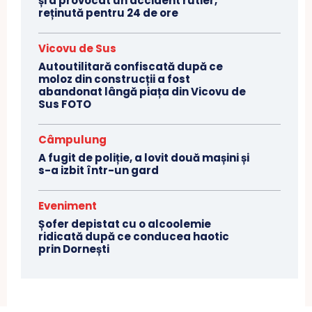
și a provocat un accident rutier,
reținută pentru 24 de ore
Vicovu de Sus
Autoutilitară confiscată după ce
moloz din construcții a fost
abandonat lângă piața din Vicovu de
Sus FOTO
Câmpulung
A fugit de poliție, a lovit două mașini și
s-a izbit într-un gard
Eveniment
Șofer depistat cu o alcoolemie
ridicată după ce conducea haotic
prin Dornești