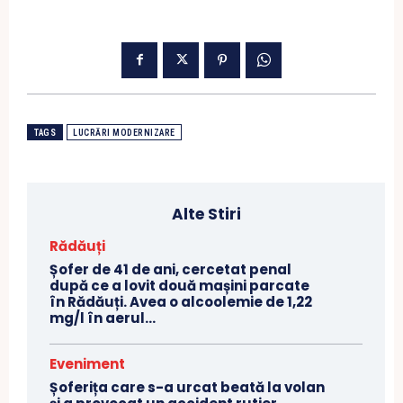
TAGS
LUCRĂRI MODERNIZARE
Alte Stiri
Rădăuți
Șofer de 41 de ani, cercetat penal
după ce a lovit două mașini parcate
în Rădăuți. Avea o alcoolemie de 1,22
mg/l în aerul...
Eveniment
Șoferița care s-a urcat beată la volan