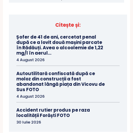
Citește și:
Șofer de 41 de ani, cercetat penal
după ce a lovit două mașini parcate
în Rădăuți. Avea o alcoolemie de 1,22
mg/l în aerul...
4 August 2026
Autoutilitară confiscată după ce
moloz din construcții a fost
abandonat lângă piața din Vicovu de
Sus FOTO
4 August 2026
Accident rutier produs pe raza
localității Forăști FOTO
30 Iulie 2026