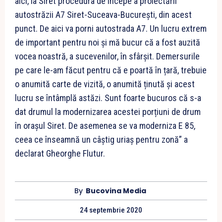
aici, la Siret procedura de începe a proiectării
autostrăzii A7 Siret-Suceava-București, din acest
punct. De aici va porni autostrada A7. Un lucru extrem
de important pentru noi și mă bucur că a fost auzită
vocea noastră, a sucevenilor, în sfârșit. Demersurile
pe care le-am făcut pentru că e poartă în țară, trebuie
o anumită carte de vizită, o anumită ținută și acest
lucru se întâmplă astăzi. Sunt foarte bucuros că s-a
dat drumul la modernizarea acestei porțiuni de drum
în orașul Siret. De asemenea se va moderniza E 85,
ceea ce înseamnă un câștig uriaș pentru zonă” a
declarat Gheorghe Flutur.
By
Bucovina Media
24 septembrie 2020