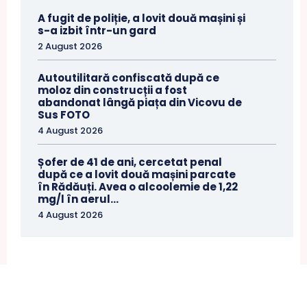
A fugit de poliție, a lovit două mașini și
s-a izbit într-un gard
2 August 2026
Autoutilitară confiscată după ce
moloz din construcții a fost
abandonat lângă piața din Vicovu de
Sus FOTO
4 August 2026
Șofer de 41 de ani, cercetat penal
după ce a lovit două mașini parcate
în Rădăuți. Avea o alcoolemie de 1,22
mg/l în aerul...
4 August 2026