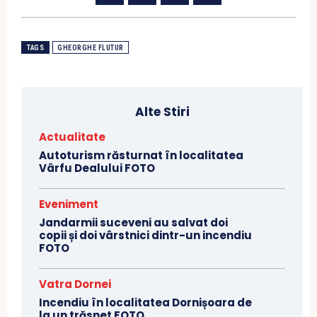
TAGS
GHEORGHE FLUTUR
Alte Stiri
Actualitate
Autoturism răsturnat în localitatea
Vârfu Dealului FOTO
Eveniment
Jandarmii suceveni au salvat doi
copii și doi vârstnici dintr-un incendiu
FOTO
Vatra Dornei
Incendiu în localitatea Dornișoara de
la un trăsnet FOTO