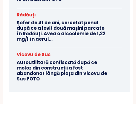
Rădăuți
Șofer de 41 de ani, cercetat penal
după ce a lovit două mașini parcate
în Rădăuți. Avea o alcoolemie de 1,22
mg/l în aerul...
Vicovu de Sus
Autoutilitară confiscată după ce
moloz din construcții a fost
abandonat lângă piața din Vicovu de
Sus FOTO