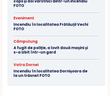
copii și doi vârstnici dintr-un incendiu
FOTO
Eveniment
Incendiu în localitatea Frătăuții Vechi
FOTO
Câmpulung
A fugit de poliție, a lovit două mașini și
s-a izbit într-un gard
Vatra Dornei
Incendiu în localitatea Dornișoara de
la un trăsnet FOTO