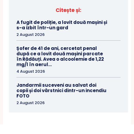
Citește și:
A fugit de poliție, a lovit două mașini și
s-a izbit într-un gard
2 August 2026
Șofer de 41 de ani, cercetat penal
după ce a lovit două mașini parcate
în Rădăuți. Avea o alcoolemie de 1,22
mg/l în aerul...
4 August 2026
Jandarmii suceveni au salvat doi
copii și doi vârstnici dintr-un incendiu
FOTO
2 August 2026