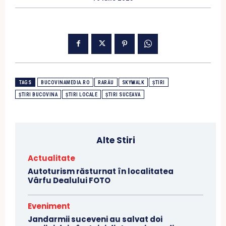
TAGS
BUCOVINAMEDIA.RO
RARĂU
SKYWALK
ȘTIRI
ȘTIRI BUCOVINA
ȘTIRI LOCALE
ȘTIRI SUCEAVA
Alte Stiri
Actualitate
Autoturism răsturnat în localitatea
Vârfu Dealului FOTO
Eveniment
Jandarmii suceveni au salvat doi