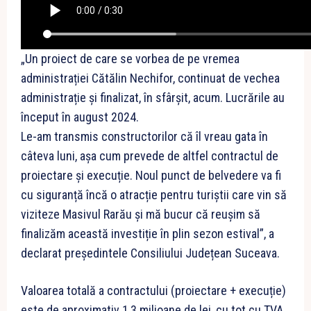
„Un proiect de care se vorbea de pe vremea
administrației Cătălin Nechifor, continuat de vechea
administrație și finalizat, în sfârșit, acum. Lucrările au
început în august 2024.
Le-am transmis constructorilor că îl vreau gata în
câteva luni, așa cum prevede de altfel contractul de
proiectare și execuție. Noul punct de belvedere va fi
cu siguranță încă o atracție pentru turiștii care vin să
viziteze Masivul Rarău și mă bucur că reușim să
finalizăm această investiție în plin sezon estival”, a
declarat președintele Consiliului Județean Suceava.
Valoarea totală a contractului (proiectare + execuție)
este de aproximativ 1,3 milioane de lei, cu tot cu TVA.