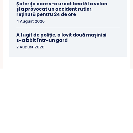
Șoferița care s-a urcat beată la volan
și a provocat un accident rutier,
reținută pentru 24 de ore
4 August 2026
A fugit de poliție, a lovit două mașini și
s-a izbit într-un gard
2 August 2026