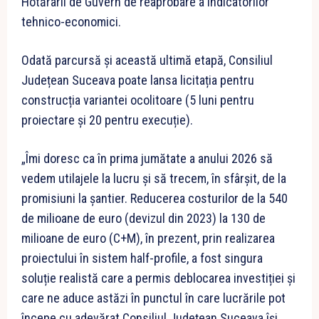
Hotărârii de Guvern de reaprobare a indicatorilor
tehnico-economici.
Odată parcursă și această ultimă etapă, Consiliul
Județean Suceava poate lansa licitația pentru
construcția variantei ocolitoare (5 luni pentru
proiectare și 20 pentru execuție).
„Îmi doresc ca în prima jumătate a anului 2026 să
vedem utilajele la lucru și să trecem, în sfârșit, de la
promisiuni la șantier. Reducerea costurilor de la 540
de milioane de euro (devizul din 2023) la 130 de
milioane de euro (C+M), în prezent, prin realizarea
proiectului în sistem half-profile, a fost singura
soluție realistă care a permis deblocarea investiției și
care ne aduce astăzi în punctul în care lucrările pot
începe cu adevărat.Consiliul Județean Suceava își