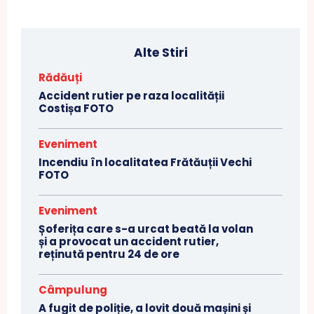
Alte Stiri
Rădăuți
Accident rutier pe raza localității
Costișa FOTO
Eveniment
Incendiu în localitatea Frătăuții Vechi
FOTO
Eveniment
Șoferița care s-a urcat beată la volan
și a provocat un accident rutier,
reținută pentru 24 de ore
Câmpulung
A fugit de poliție, a lovit două mașini și