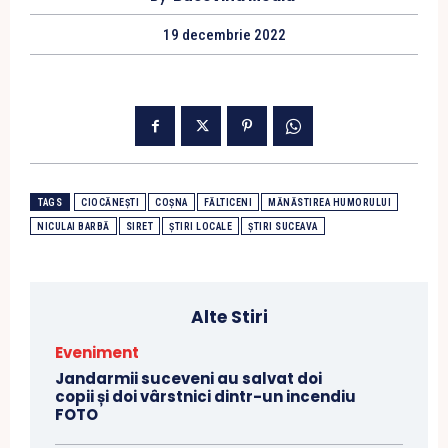
19 decembrie 2022
TAGS
CIOCĂNEȘTI
COȘNA
FĂLTICENI
MĂNĂSTIREA HUMORULUI
NICULAI BARBĂ
SIRET
ȘTIRI LOCALE
ȘTIRI SUCEAVA
Alte Stiri
Eveniment
Jandarmii suceveni au salvat doi
copii și doi vârstnici dintr-un incendiu
FOTO