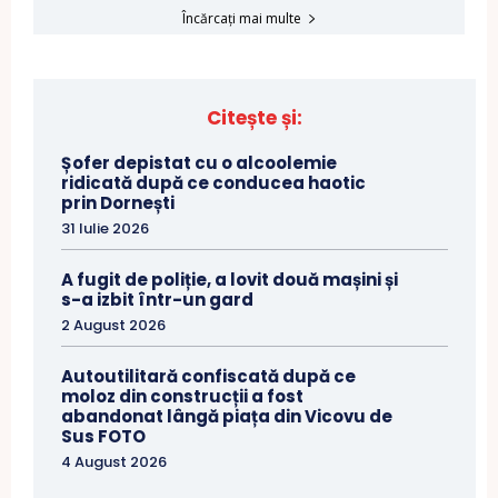
Încărcați mai multe
Citește și:
Șofer depistat cu o alcoolemie
ridicată după ce conducea haotic
prin Dornești
31 Iulie 2026
A fugit de poliție, a lovit două mașini și
s-a izbit într-un gard
2 August 2026
Autoutilitară confiscată după ce
moloz din construcții a fost
abandonat lângă piața din Vicovu de
Sus FOTO
4 August 2026