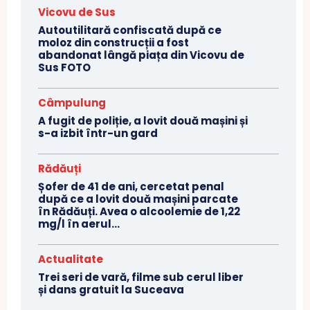
Vicovu de Sus
Autoutilitară confiscată după ce
moloz din construcții a fost
abandonat lângă piața din Vicovu de
Sus FOTO
Câmpulung
A fugit de poliție, a lovit două mașini și
s-a izbit într-un gard
Rădăuți
Șofer de 41 de ani, cercetat penal
după ce a lovit două mașini parcate
în Rădăuți. Avea o alcoolemie de 1,22
mg/l în aerul...
Actualitate
Trei seri de vară, filme sub cerul liber
și dans gratuit la Suceava