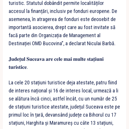
turistic. Statutul dobândit permite localităților
accesul la finanțări, inclusiv pe fonduri europene. De
asemenea, în atragerea de fonduri este deosebit de
importantă asocierea, drept care au fost invitate să
facă parte din Organizația de Management al
Destinației OMD Bucovina”, a declarat Niculai Barbă.
𝐉𝐮𝐝𝐞𝐭̦𝐮𝐥 𝐒𝐮𝐜𝐞𝐚𝐯𝐚 𝐚𝐫𝐞 𝐜𝐞𝐥𝐞 𝐦𝐚𝐢 𝐦𝐮𝐥𝐭𝐞 𝐬𝐭𝐚𝐭̦𝐢𝐮𝐧𝐢
𝐭𝐮𝐫𝐢𝐬𝐭𝐢𝐜𝐞.
La cele 20 stațiuni turistice deja atestate, patru fiind
de interes național și 16 de interes local, urmează a li
se alătura încă cinci, astfel încât, cu un număr de 25
de stațiuni turistice atestate, județul Suceava este pe
primul loc în țară, devansând județe ca Bihorul cu 17
stațiuni, Harghita și Maramureș cu câte 13 stațiuni,