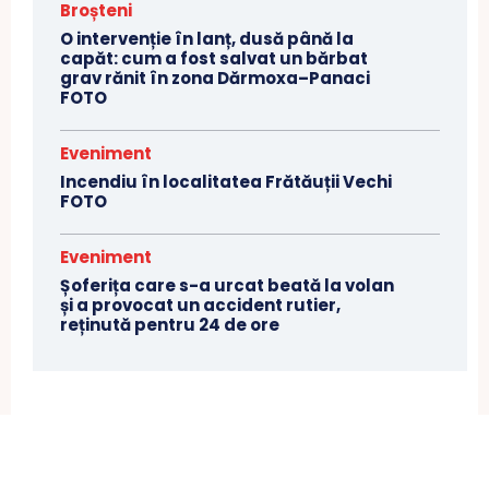
Broșteni
O intervenție în lanț, dusă până la
capăt: cum a fost salvat un bărbat
grav rănit în zona Dărmoxa–Panaci
FOTO
Eveniment
Incendiu în localitatea Frătăuții Vechi
FOTO
Eveniment
Șoferița care s-a urcat beată la volan
și a provocat un accident rutier,
reținută pentru 24 de ore