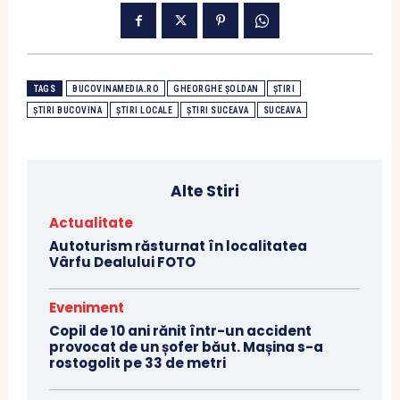
TAGS
BUCOVINAMEDIA.RO
GHEORGHE ȘOLDAN
ȘTIRI
ȘTIRI BUCOVINA
ȘTIRI LOCALE
ȘTIRI SUCEAVA
SUCEAVA
Alte Stiri
Actualitate
Autoturism răsturnat în localitatea
Vârfu Dealului FOTO
Eveniment
Copil de 10 ani rănit într-un accident
provocat de un șofer băut. Mașina s-a
rostogolit pe 33 de metri