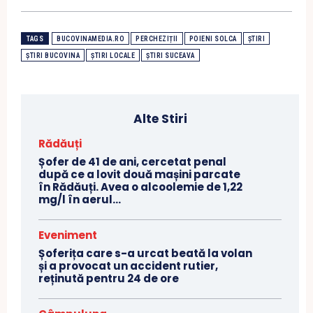
TAGS
BUCOVINAMEDIA.RO
PERCHEZIȚII
POIENI SOLCA
ȘTIRI
ȘTIRI BUCOVINA
ȘTIRI LOCALE
ȘTIRI SUCEAVA
Alte Stiri
Rădăuți
Șofer de 41 de ani, cercetat penal
după ce a lovit două mașini parcate
în Rădăuți. Avea o alcoolemie de 1,22
mg/l în aerul...
Eveniment
Șoferița care s-a urcat beată la volan
și a provocat un accident rutier,
reținută pentru 24 de ore