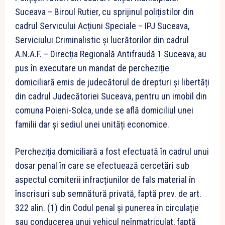
Suceava – Biroul Rutier, cu sprijinul polițistilor din
cadrul Servicului Acțiuni Speciale – IPJ Suceava,
Serviciului Criminalistic și lucrătorilor din cadrul
A.N.A.F. – Direcția Regională Antifraudă 1 Suceava, au
pus în executare un mandat de percheziție
domiciliară emis de judecătorul de drepturi și libertăți
din cadrul Judecătoriei Suceava, pentru un imobil din
comuna Poieni-Solca, unde se află domiciliul unei
familii dar și sediul unei unități economice.
Percheziția domiciliară a fost efectuată în cadrul unui
dosar penal în care se efectuează cercetări sub
aspectul comiterii infracțiunilor de fals material în
înscrisuri sub semnătură privată, faptă prev. de art.
322 alin. (1) din Codul penal și punerea în circulație
sau conducerea unui vehicul neînmatriculat, faptă