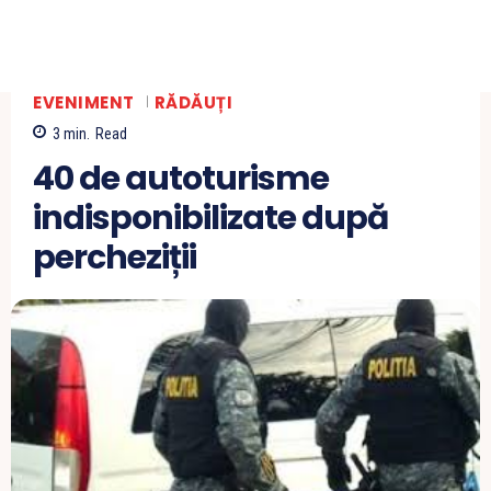
EVENIMENT
RĂDĂUȚI
3
min.
Read
40 de autoturisme
indisponibilizate după
percheziții