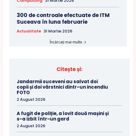
Câmpulung
31 Martie 2026
300 de controale efectuate de ITM
Suceava în luna februarie
Actualitate
31 Martie 2026
Încărcați mai multe
Citește și:
Jandarmii suceveni au salvat doi
copii și doi vârstnici dintr-un incendiu
FOTO
2 August 2026
A fugit de poliție, a lovit două mașini și
s-a izbit într-un gard
2 August 2026