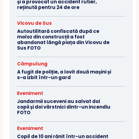
și a provocat un accident rutier,
reținută pentru 24 de ore
Vicovu de Sus
Autoutilitară confiscată după ce
moloz din construcții a fost
abandonat lângă piața din Vicovu de
Sus FOTO
Câmpulung
A fugit de poliție, a lovit două mașini și
s-a izbit într-un gard
Eveniment
Jandarmii suceveni au salvat doi
copii și doi vârstnici dintr-un incendiu
FOTO
Eveniment
Copil de 10 ani rănit într-un accident