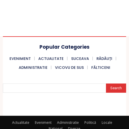
Popular Categories
EVENIMENT
ACTUALITATE
SUCEAVA
RĂDĂUȚI
ADMINISTRATIE
VICOVU DE SUS
FĂLTICENI
Search
Actualitate
Eveniment
Administratie
Politică
Locale
National
Diverse