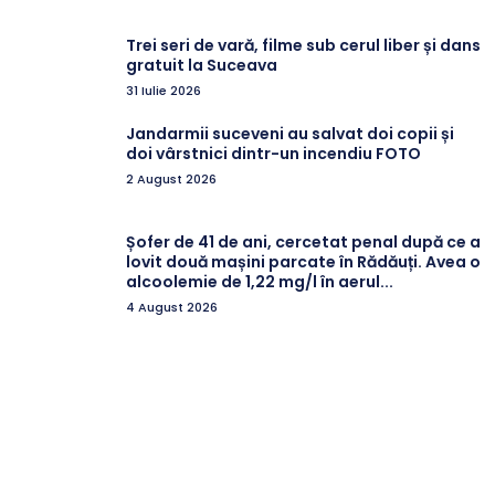
Trei seri de vară, filme sub cerul liber și dans
gratuit la Suceava
31 Iulie 2026
Jandarmii suceveni au salvat doi copii și
doi vârstnici dintr-un incendiu FOTO
2 August 2026
Șofer de 41 de ani, cercetat penal după ce a
lovit două mașini parcate în Rădăuți. Avea o
alcoolemie de 1,22 mg/l în aerul...
4 August 2026