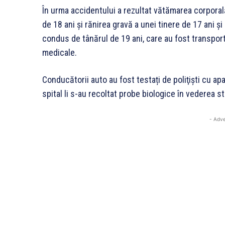
În urma accidentului a rezultat vătămarea corporal
de 18 ani şi rănirea gravă a unei tinere de 17 ani şi
condus de tânărul de 19 ani, care au fost transporta
medicale.
Conducătorii auto au fost testați de poliţişti cu apar
spital li s-au recoltat probe biologice în vederea sta
- Adve