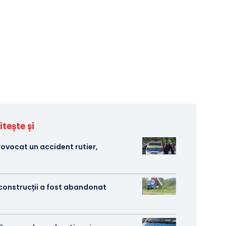
itește și
rovocat un accident rutier,
 construcții a fost abandonat