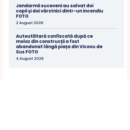
Jandarmii suceveni au salvat doi
copii și doi vârstnici dintr-un incendiu
FOTO
2 August 2026
Autoutilitară confiscată după ce
moloz din construcții a fost
abandonat lângă piața din Vicovu de
Sus FOTO
4 August 2026