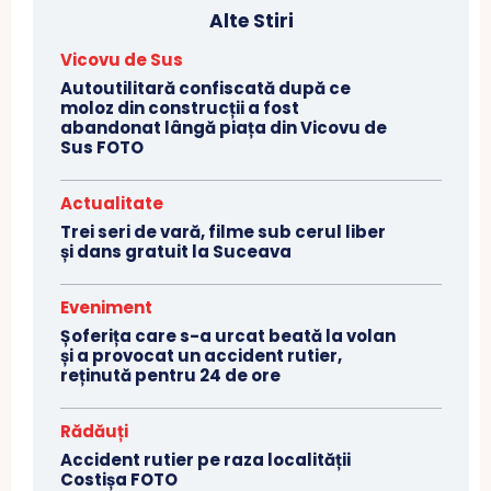
Alte Stiri
Vicovu de Sus
Autoutilitară confiscată după ce
moloz din construcții a fost
abandonat lângă piața din Vicovu de
Sus FOTO
Actualitate
Trei seri de vară, filme sub cerul liber
și dans gratuit la Suceava
Eveniment
Șoferița care s-a urcat beată la volan
și a provocat un accident rutier,
reținută pentru 24 de ore
Rădăuți
Accident rutier pe raza localității
Costișa FOTO