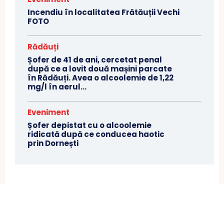
Incendiu în localitatea Frătăuții Vechi
FOTO
Rădăuți
Șofer de 41 de ani, cercetat penal
după ce a lovit două mașini parcate
în Rădăuți. Avea o alcoolemie de 1,22
mg/l în aerul...
Eveniment
Șofer depistat cu o alcoolemie
ridicată după ce conducea haotic
prin Dornești