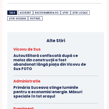
TAGS
ACCIDENT
BUCOVINAMEDIA.RO
ȘTIRI
ȘTIRI LOCALE
ȘTIRI SUCEAVA
VOITINEL
Alte Stiri
Vicovu de Sus
Autoutilitară confiscată după ce
moloz din construcții a fost
abandonat lângă piața din Vicovu de
Sus FOTO
Administratie
Primăria Suceava stinge luminile
pentru a economisi energie. Măsuri
speciale în tot orașul
Eveniment