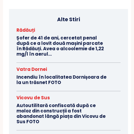
Alte Stiri
Rădăuți
Șofer de 41 de ani, cercetat penal
după ce a lovit două mașini parcate
în Rădăuți. Avea o alcoolemie de 1,22
mg/l în aerul...
Vatra Dornei
Incendiu în localitatea Dornișoara de
la un trăsnet FOTO
Vicovu de Sus
Autoutilitară confiscată după ce
moloz din construcții a fost
abandonat lângă piața din Vicovu de
Sus FOTO