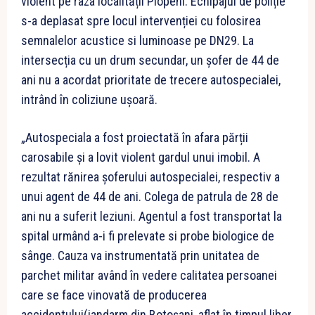
violent pe raza localității Plopeni. Echipajul de poliție
s-a deplasat spre locul intervenției cu folosirea
semnalelor acustice si luminoase pe DN29. La
intersecția cu un drum secundar, un șofer de 44 de
ani nu a acordat prioritate de trecere autospecialei,
intrând în coliziune ușoară.
„Autospeciala a fost proiectată în afara părții
carosabile și a lovit violent gardul unui imobil. A
rezultat rănirea șoferului autospecialei, respectiv a
unui agent de 44 de ani. Colega de patrula de 28 de
ani nu a suferit leziuni. Agentul a fost transportat la
spital urmând a-i fi prelevate si probe biologice de
sânge. Cauza va instrumentată prin unitatea de
parchet militar având în vedere calitatea persoanei
care se face vinovată de producerea
accidentului(jandarm din Botoșani, aflat în timpul liber.