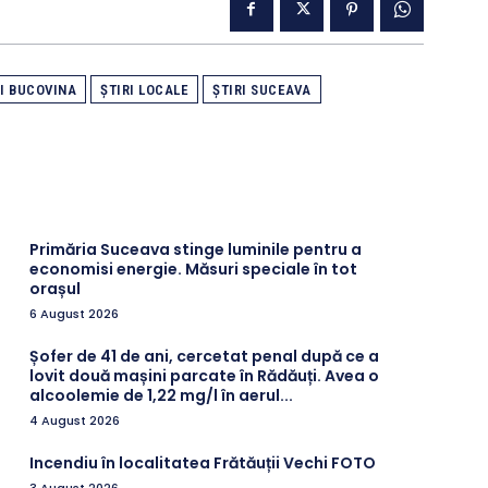
RI BUCOVINA
ȘTIRI LOCALE
ȘTIRI SUCEAVA
Primăria Suceava stinge luminile pentru a
economisi energie. Măsuri speciale în tot
orașul
6 August 2026
Șofer de 41 de ani, cercetat penal după ce a
lovit două mașini parcate în Rădăuți. Avea o
alcoolemie de 1,22 mg/l în aerul...
4 August 2026
Incendiu în localitatea Frătăuții Vechi FOTO
3 August 2026