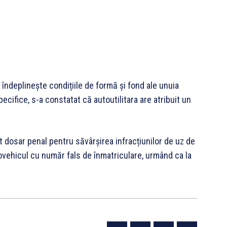
ndeplinește condițiile de formă şi fond ale unuia
specifice, s-a constatat că autoutilitara are atribuit un
it dosar penal pentru săvârșirea infracțiunilor de uz de
ovehicul cu număr fals de înmatriculare, urmând ca la