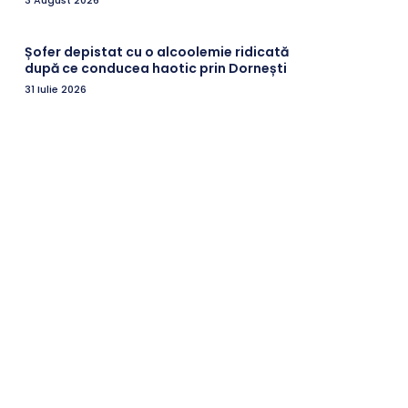
Șofer depistat cu o alcoolemie ridicată
după ce conducea haotic prin Dornești
31 Iulie 2026