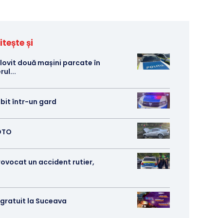
itește și
 lovit două mașini parcate în
ul...
izbit într-un gard
FOTO
rovocat un accident rutier,
s gratuit la Suceava