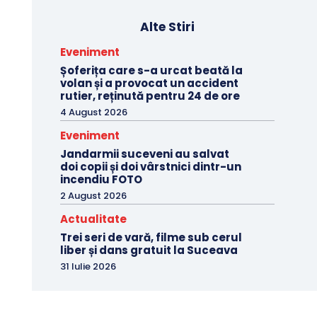
Alte Stiri
Eveniment
Șoferița care s-a urcat beată la
volan și a provocat un accident
rutier, reținută pentru 24 de ore
4 August 2026
Eveniment
Jandarmii suceveni au salvat
doi copii și doi vârstnici dintr-un
incendiu FOTO
2 August 2026
Actualitate
Trei seri de vară, filme sub cerul
liber și dans gratuit la Suceava
31 Iulie 2026