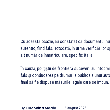
Cu această ocazie, au constatat că documentul nu î
autentic, fiind fals. Totodată, în urma verificărilor 
alt număr de înmatriculare, specific Italiei.
În cauză, polițiștii de frontieră suceveni au întocm
fals și conducerea pe drumurile publice a unui aut
final să fie dispuse măsurile legale care se impun.
By
Bucovina Media
6 august 2025