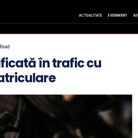
ACTUALITATE
EVENIMENT
AD
Read
ficată în trafic cu
triculare