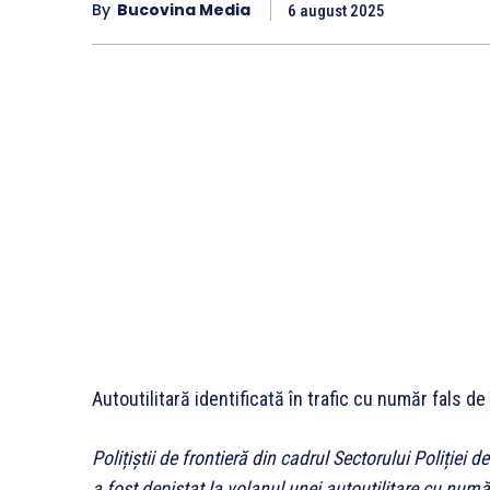
By
Bucovina Media
6 august 2025
Autoutilitară identificată în trafic cu număr fals de
Polițiștii de frontieră din cadrul Sectorului Poliție
a fost depistat la volanul unei autoutilitare cu numă