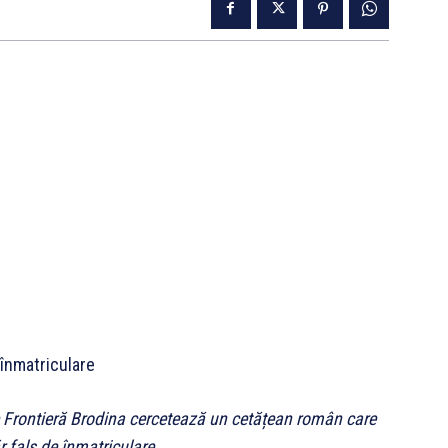
 înmatriculare
i de Frontieră Brodina cercetează un cetățean român care
r fals de înmatriculare.