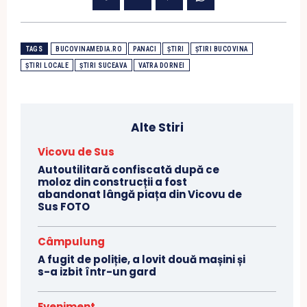
TAGS
BUCOVINAMEDIA.RO
PANACI
ȘTIRI
ȘTIRI BUCOVINA
ȘTIRI LOCALE
ȘTIRI SUCEAVA
VATRA DORNEI
Alte Stiri
Vicovu de Sus
Autoutilitară confiscată după ce
moloz din construcții a fost
abandonat lângă piața din Vicovu de
Sus FOTO
Câmpulung
A fugit de poliție, a lovit două mașini și
s-a izbit într-un gard
Eveniment