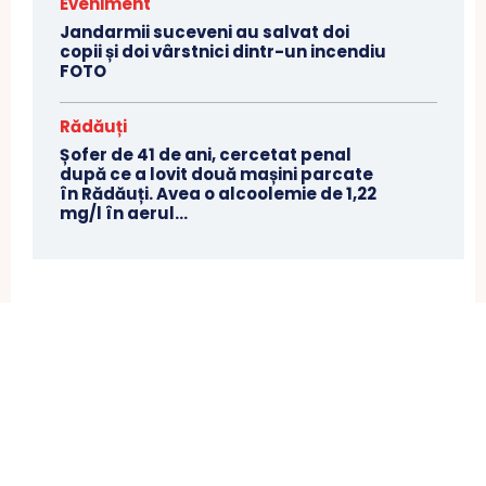
Eveniment
Jandarmii suceveni au salvat doi
copii și doi vârstnici dintr-un incendiu
FOTO
Rădăuți
Șofer de 41 de ani, cercetat penal
după ce a lovit două mașini parcate
în Rădăuți. Avea o alcoolemie de 1,22
mg/l în aerul...