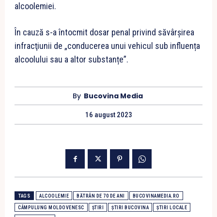
alcoolemiei.
În cauză s-a întocmit dosar penal privind săvârşirea
infracţiunii de „conducerea unui vehicul sub influența
alcoolului sau a altor substanțe”.
By
Bucovina Media
16 august 2023
TAGS
ALCOOLEMIE
BĂTRÂN DE 70 DE ANI
BUCOVINAMEDIA.RO
CÂMPULUNG MOLDOVENESC
ȘTIRI
ȘTIRI BUCOVINA
ȘTIRI LOCALE