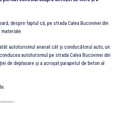
seară, despre faptul că, pe strada Calea Bucovinei din
 materiale.
t atât autoturismul avariat cât şi conducătorul auto, un
ce conducea autoturismul pe strada Calea Bucovinei din
ției de deplasare și a acroșat parapetul de beton al
le.
rtisement -