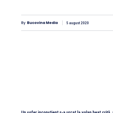
By
Bucovina Media
5 august 2020
Un șofer inconștient s-a urcat la volan beat criță, 