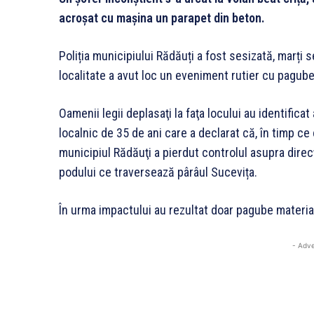
acroșat cu mașina un parapet din beton.
Poliția municipiului Rădăuți a fost sesizată, marți 
localitate a avut loc un eveniment rutier cu pagube
Oamenii legii deplasaţi la faţa locului au identifica
localnic de 35 de ani care a declarat că, în timp 
municipiul Rădăuţi a pierdut controlul asupra direc
podului ce traversează pârâul Sucevița.
În urma impactului au rezultat doar pagube materia
- Adve