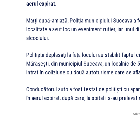
aerul expirat.
Marți după-amiază, Poliția municipiului Suceava a 
localitate a avut loc un eveniment rutier, iar unul d
alcoolului.
Poliţiştii deplasaţi la faţa locului au stabilit fapt
Mărășești, din municipiul Suceava, un localnic de 5
intrat în coliziune cu două autoturisme care se af
Conducătorul auto a fost testat de poliţişti cu apara
în aerul expirat, după care, la spital i s-au prelevat
- Adve