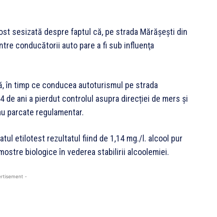
fost sesizată despre faptul că, pe strada Mărăşeşti din
intre conducătorii auto pare a fi sub influenţa
ul că, în timp ce conducea autoturismul pe strada
4 de ani a pierdut controlul asupra direcției de mers și
lau parcate regulamentar.
tul etilotest rezultatul fiind de 1,14 mg./l. alcool pur
 mostre biologice în vederea stabilirii alcoolemiei.
rtisement -