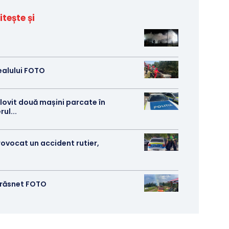
itește și
ealului FOTO
 lovit două mașini parcate în
ul...
rovocat un accident rutier,
 trăsnet FOTO