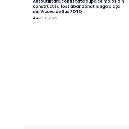
Autoutilitară confiscată după ce moloz din
construcții a fost abandonat lângă piața
din Vicovu de Sus FOTO
4 August 2026