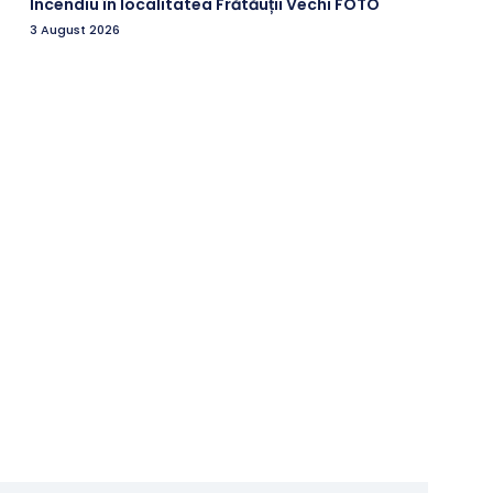
Incendiu în localitatea Frătăuții Vechi FOTO
3 August 2026