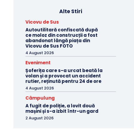
Alte Stiri
Vicovu de Sus
Autoutilitară confiscată după
ce moloz din construcții a fost
abandonat lângă piața din
Vicovu de Sus FOTO
4 August 2026
Eveniment
Șoferița care s-a urcat beată la
volan și a provocat un accident
rutier, reținută pentru 24 de ore
4 August 2026
Câmpulung
A fugit de poliție, a lovit două
mașini și s-a izbit într-un gard
2 August 2026