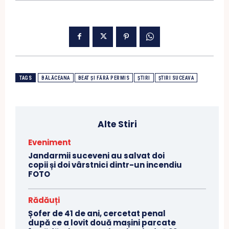
TAGS
BĂLĂCEANA
BEAT ȘI FĂRĂ PERMIS
ȘTIRI
ȘTIRI SUCEAVA
Alte Stiri
Eveniment
Jandarmii suceveni au salvat doi
copii și doi vârstnici dintr-un incendiu
FOTO
Rădăuți
Șofer de 41 de ani, cercetat penal
după ce a lovit două mașini parcate