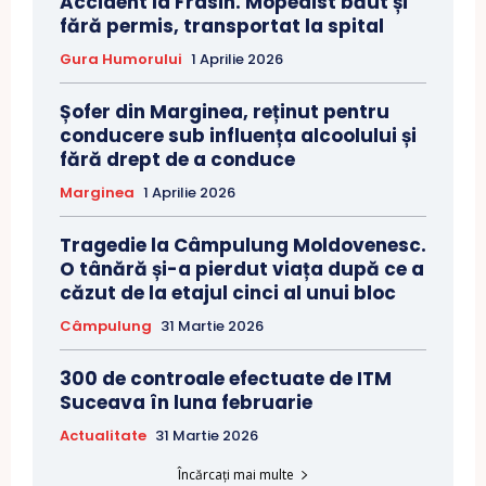
Accident la Frasin. Mopedist băut și
fără permis, transportat la spital
Gura Humorului
1 Aprilie 2026
Șofer din Marginea, reținut pentru
conducere sub influența alcoolului și
fără drept de a conduce
Marginea
1 Aprilie 2026
Tragedie la Câmpulung Moldovenesc.
O tânără și-a pierdut viața după ce a
căzut de la etajul cinci al unui bloc
Câmpulung
31 Martie 2026
300 de controale efectuate de ITM
Suceava în luna februarie
Actualitate
31 Martie 2026
Încărcați mai multe