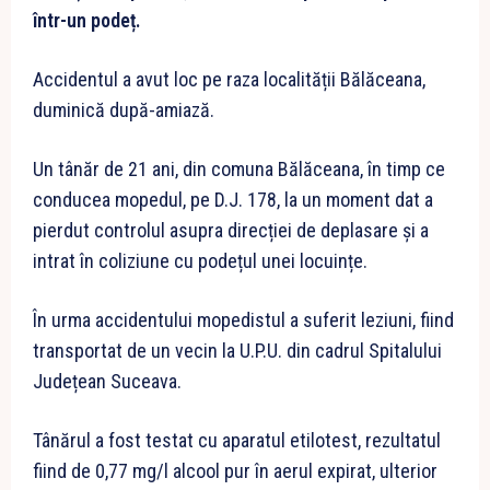
într-un podeț.
Accidentul a avut loc pe raza localității Bălăceana,
duminică după-amiază.
Un tânăr de 21 ani, din comuna Bălăceana, în timp ce
conducea mopedul, pe D.J. 178, la un moment dat a
pierdut controlul asupra direcției de deplasare și a
intrat în coliziune cu podețul unei locuințe.
În urma accidentului mopedistul a suferit leziuni, fiind
transportat de un vecin la U.P.U. din cadrul Spitalului
Județean Suceava.
Tânărul a fost testat cu aparatul etilotest, rezultatul
fiind de 0,77 mg/l alcool pur în aerul expirat, ulterior