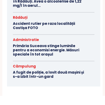
în Rădăuți. Avea o alcoolemie de 1,22
mg/l în aerul...
Rădăuți
Accident rutier pe raza localității
Costișa FOTO
Administratie
Primăria Suceava stinge luminile
pentru a economisi energie. Măsuri
speciale în tot orașul
Câmpulung
A fugit de poliție, a lovit două mașini și
s-a izbit într-un gard