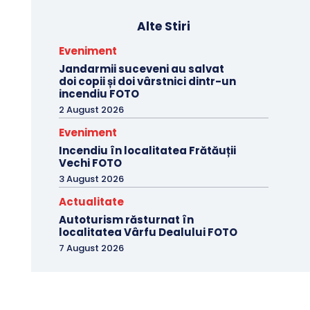
Alte Stiri
Eveniment
Jandarmii suceveni au salvat
doi copii și doi vârstnici dintr-un
incendiu FOTO
2 August 2026
Eveniment
Incendiu în localitatea Frătăuții
Vechi FOTO
3 August 2026
Actualitate
Autoturism răsturnat în
localitatea Vârfu Dealului FOTO
7 August 2026