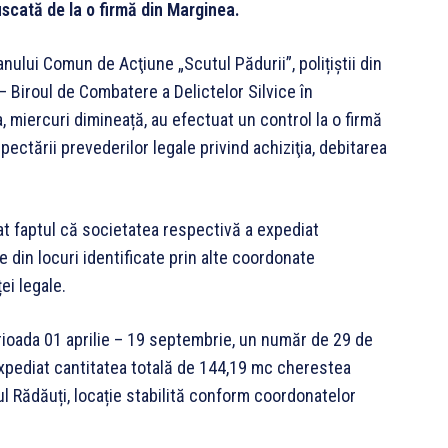
scată de la o firmă din Marginea.
lanului Comun de Acţiune „Scutul Pădurii”, polițiștii din
– Biroul de Combatere a Delictelor Silvice în
, miercuri dimineață, au efectuat un control la o firmă
spectării prevederilor legale privind achiziţia, debitarea
tat faptul că societatea respectivă a expediat
 din locuri identificate prin alte coordonate
i legale.
 perioada 01 aprilie – 19 septembrie, un număr de 29 de
 expediat cantitatea totală de 144,19 mc cherestea
l Rădăuți, locație stabilită conform coordonatelor