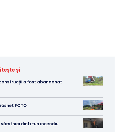
itește și
 construcții a fost abandonat
 trăsnet FOTO
 vârstnici dintr-un incendiu