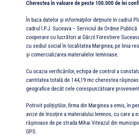
Cherestea în valoare de peste 100.000 de lei confi
În baza datelor şi informaţiilor deţinute în cadrul P
cadrul I.P.J. Suceava – Serviciul de Ordine Publică 
cooperare cu lucrători ai Gărzii Forestiere Suceava
cu sediul social în localitatea Marginea, pe linia re
şi comercializarea materialelor lemnoase.
Cu ocazia verificărilor, echipa de control a consta
cantitatea totală de 144,19 mc cherestea rășinoase
geografice decât cele corespunzătoare proveniențe
Potrivit polițiștilor, firma din Marginea a emis, în
avize de însoțire a materialului lemnos, cu care a
rășinoase de pe strada Mihai Viteazul din municipiu
GPS.