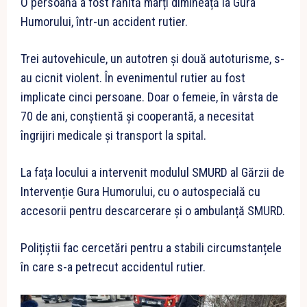
O persoană a fost rănită marți dimineață la Gura
Humorului, într-un accident rutier.
Trei autovehicule, un autotren și două autoturisme, s-
au cicnit violent. În evenimentul rutier au fost
implicate cinci persoane. Doar o femeie, în vârsta de
70 de ani, conștientă și cooperantă, a necesitat
îngrijiri medicale și transport la spital.
La fața locului a intervenit modulul SMURD al Gărzii de
Intervenție Gura Humorului, cu o autospecială cu
accesorii pentru descarcerare și o ambulanță SMURD.
Polițiștii fac cercetări pentru a stabili circumstanțele
în care s-a petrecut accidentul rutier.