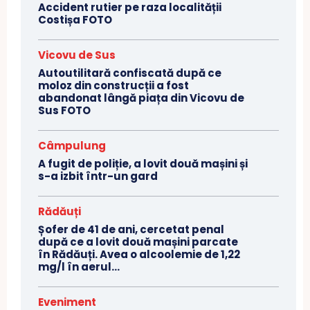
Accident rutier pe raza localității
Costișa FOTO
Vicovu de Sus
Autoutilitară confiscată după ce
moloz din construcții a fost
abandonat lângă piața din Vicovu de
Sus FOTO
Câmpulung
A fugit de poliție, a lovit două mașini și
s-a izbit într-un gard
Rădăuți
Șofer de 41 de ani, cercetat penal
după ce a lovit două mașini parcate
în Rădăuți. Avea o alcoolemie de 1,22
mg/l în aerul...
Eveniment