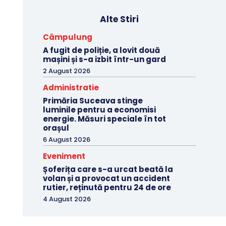
Alte Stiri
Câmpulung
A fugit de poliție, a lovit două
mașini și s-a izbit într-un gard
2 August 2026
Administratie
Primăria Suceava stinge
luminile pentru a economisi
energie. Măsuri speciale în tot
orașul
6 August 2026
Eveniment
Șoferița care s-a urcat beată la
volan și a provocat un accident
rutier, reținută pentru 24 de ore
4 August 2026