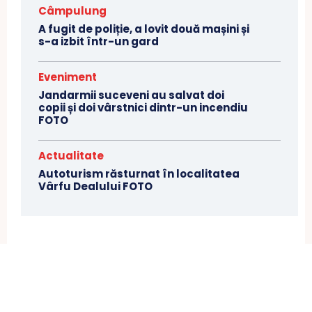
Câmpulung
A fugit de poliție, a lovit două mașini și
s-a izbit într-un gard
Eveniment
Jandarmii suceveni au salvat doi
copii și doi vârstnici dintr-un incendiu
FOTO
Actualitate
Autoturism răsturnat în localitatea
Vârfu Dealului FOTO