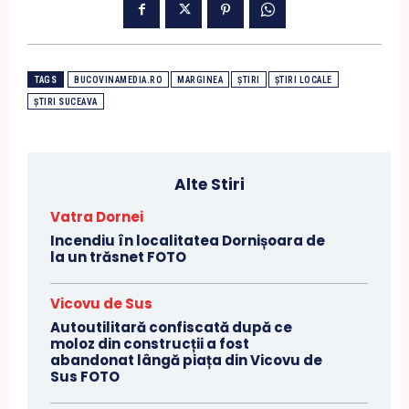
TAGS
BUCOVINAMEDIA.RO
MARGINEA
ȘTIRI
ȘTIRI LOCALE
ȘTIRI SUCEAVA
Alte Stiri
Vatra Dornei
Incendiu în localitatea Dornișoara de
la un trăsnet FOTO
Vicovu de Sus
Autoutilitară confiscată după ce
moloz din construcții a fost
abandonat lângă piața din Vicovu de
Sus FOTO