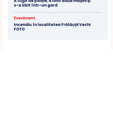
A fugit de poliție, a lovit două mașini și
s-a izbit într-un gard
Eveniment
Incendiu în localitatea Frătăuții Vechi
FOTO