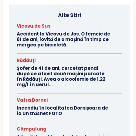
Alte Stiri
Vicovu de Sus
Accident la Vicovu de Jos. O femeie de
61 de ani, lovită de o mașină în timp ce
mergea pe bicicletă
Rădăuți
Șofer de 41 de ani, cercetat penal
după ce a lovit două mașini parcate
în Rădăuți. Avea o alcoolemie de 1,22
mg/l în aerul...
Vatra Dornei
Incendiu în localitatea Dornișoara de
la un trăsnet FOTO
Câmpulung