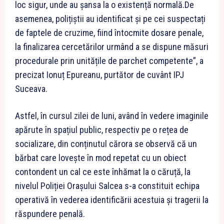
loc sigur, unde au șansa la o existență normală.De
asemenea, polițiștii au identificat și pe cei suspectați
de faptele de cruzime, fiind întocmite dosare penale,
la finalizarea cercetărilor urmând a se dispune măsuri
procedurale prin unitățile de parchet competente”, a
precizat Ionuț Epureanu, purtător de cuvânt IPJ
Suceava.
Astfel, în cursul zilei de luni, având în vedere imaginile
apărute în spațiul public, respectiv pe o rețea de
socializare, din conținutul cărora se observă că un
bărbat care lovește în mod repetat cu un obiect
contondent un cal ce este înhămat la o căruță, la
nivelul Poliției Orașului Salcea s-a constituit echipa
operativă în vederea identificării acestuia și tragerii la
răspundere penală.