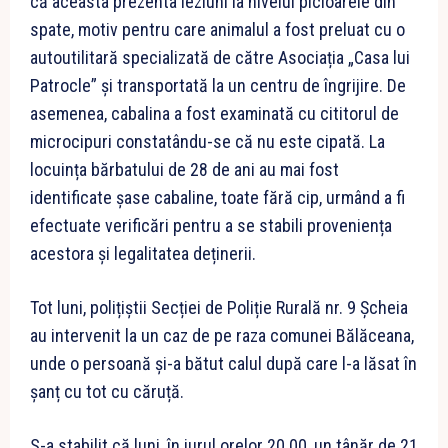
că aceasta prezenta leziuni la nivelul picioarele din
spate, motiv pentru care animalul a fost preluat cu o
autoutilitară specializată de către Asociația „Casa lui
Patrocle” și transportată la un centru de îngrijire. De
asemenea, cabalina a fost examinată cu cititorul de
microcipuri constatându-se că nu este cipată. La
locuința bărbatului de 28 de ani au mai fost
identificate șase cabaline, toate fără cip, urmând a fi
efectuate verificări pentru a se stabili proveniența
acestora și legalitatea deținerii.
Tot luni, polițiștii Secției de Poliție Rurală nr. 9 Șcheia
au intervenit la un caz de pe raza comunei Bălăceana,
unde o persoană și-a bătut calul după care l-a lăsat în
șanț cu tot cu căruță.
S-a stabilit că luni, în jurul orelor 20.00, un tânăr de 21