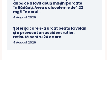
după ce a lovit două mașini parcate
în Rădăuți. Avea o alcoolemie de 1,22
mg/l în aerul...
4 August 2026
Șoferița care s-a urcat beată la volan
și a provocat un accident rutier,
reținută pentru 24 de ore
4 August 2026