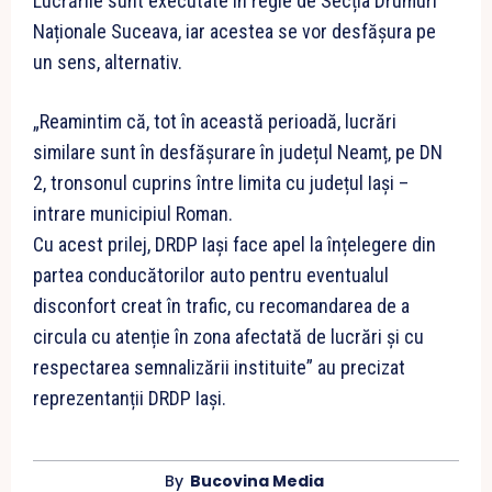
Lucrările sunt executate în regie de Secția Drumuri
Naționale Suceava, iar acestea se vor desfășura pe
un sens, alternativ.
„Reamintim că, tot în această perioadă, lucrări
similare sunt în desfășurare în județul Neamț, pe DN
2, tronsonul cuprins între limita cu județul Iași –
intrare municipiul Roman.
Cu acest prilej, DRDP Iași face apel la înțelegere din
partea conducătorilor auto pentru eventualul
disconfort creat în trafic, cu recomandarea de a
circula cu atenție în zona afectată de lucrări și cu
respectarea semnalizării instituite” au precizat
reprezentanții DRDP Iași.
By
Bucovina Media