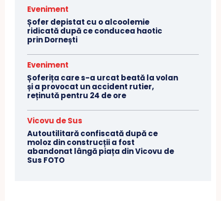
Eveniment
Șofer depistat cu o alcoolemie
ridicată după ce conducea haotic
prin Dornești
Eveniment
Șoferița care s-a urcat beată la volan
și a provocat un accident rutier,
reținută pentru 24 de ore
Vicovu de Sus
Autoutilitară confiscată după ce
moloz din construcții a fost
abandonat lângă piața din Vicovu de
Sus FOTO