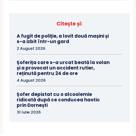
Citește și:
A fugit de poliție, a lovit două mașini și
s-a izbit într-un gard
2 August 2026
Șoferița care s-a urcat beată la volan
și a provocat un accident rutier,
reținută pentru 24 de ore
4 August 2026
Șofer depistat cu o alcoolemie
ridicată după ce conducea haotic
prin Dornești
31 Iulie 2026