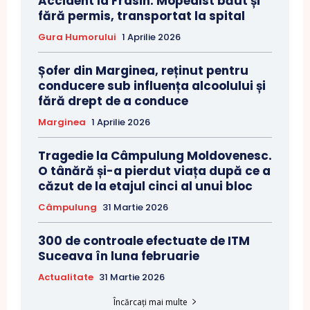
Accident la Frasin. Mopedist băut și
fără permis, transportat la spital
Gura Humorului
1 Aprilie 2026
Șofer din Marginea, reținut pentru
conducere sub influența alcoolului și
fără drept de a conduce
Marginea
1 Aprilie 2026
Tragedie la Câmpulung Moldovenesc.
O tânără și-a pierdut viața după ce a
căzut de la etajul cinci al unui bloc
Câmpulung
31 Martie 2026
300 de controale efectuate de ITM
Suceava în luna februarie
Actualitate
31 Martie 2026
Încărcați mai multe