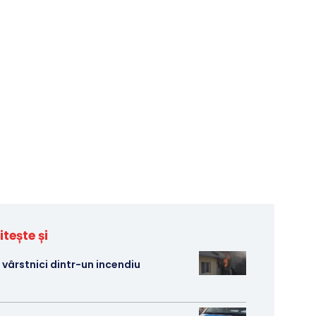
itește și
 vârstnici dintr-un incendiu