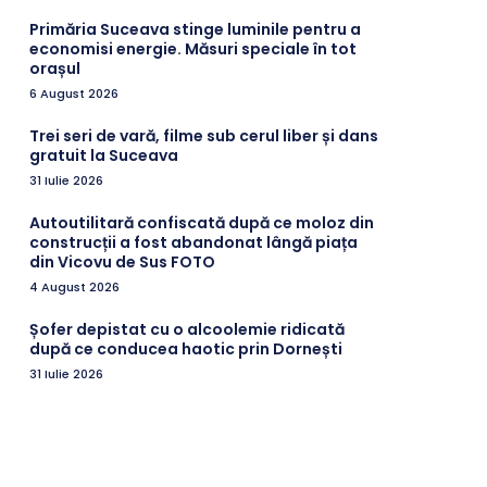
Primăria Suceava stinge luminile pentru a
economisi energie. Măsuri speciale în tot
orașul
6 August 2026
Trei seri de vară, filme sub cerul liber și dans
gratuit la Suceava
31 Iulie 2026
Autoutilitară confiscată după ce moloz din
construcții a fost abandonat lângă piața
din Vicovu de Sus FOTO
4 August 2026
Șofer depistat cu o alcoolemie ridicată
după ce conducea haotic prin Dornești
31 Iulie 2026