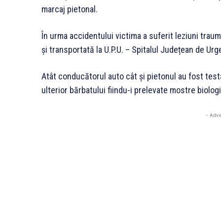
marcaj pietonal.
În urma accidentului victima a suferit leziuni trau
și transportată la U.P.U. – Spitalul Județean de Ur
Atât conducătorul auto cât și pietonul au fost testaț
ulterior bărbatului fiindu-i prelevate mostre biolog
- Adve