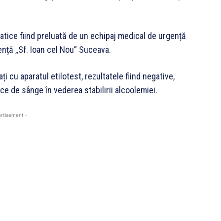
matice fiind preluată de un echipaj medical de urgență
gență „Sf. Ioan cel Nou” Suceava.
i cu aparatul etilotest, rezultatele fiind negative,
ice de sânge în vederea stabilirii alcoolemiei.
rtisement -