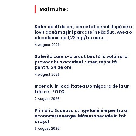
Mai multe :
Șofer de 41 de ani, cercetat penal după ce a
lovit două mașini parcate în Rădăuți. Avea o
alcoolemie de 1,22 mg/l în aerul...
4 August 2026
Șoferița care s-a urcat beată la volan și a
provocat un accident rutier, reținută
pentru 24 de ore
4 August 2026
Incendiu în localitatea Dornișoara de la un
trăsnet FOTO
7 August 2026
Primăria Suceava stinge luminile pentru a
economisi energie. Măsuri speciale în tot
orașul
6 August 2026