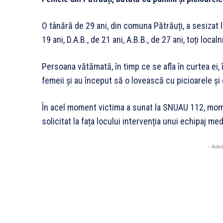
O tânără de 29 ani, din comuna Pătrăuți, a sesizat l
19 ani, D.A.B., de 21 ani, A.B.B., de 27 ani, toți local
Persoana vătămată, în timp ce se afla în curtea ei, î
femeii și au început să o lovească cu picioarele și 
În acel moment victima a sunat la SNUAU 112, momen
solicitat la fața locului intervenția unui echipaj med
- Adve