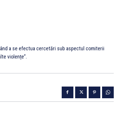
mând a se efectua cercetări sub aspectul comiterii
lte violențe”.