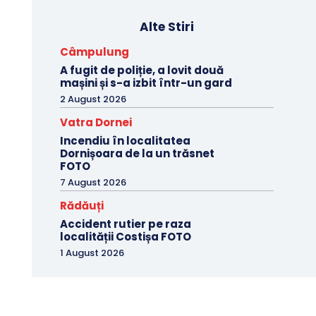
Alte Stiri
Câmpulung
A fugit de poliție, a lovit două
mașini și s-a izbit într-un gard
2 August 2026
Vatra Dornei
Incendiu în localitatea
Dornișoara de la un trăsnet
FOTO
7 August 2026
Rădăuți
Accident rutier pe raza
localității Costișa FOTO
1 August 2026