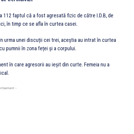
a 112 faptul că a fost agresată fizic de către I.D.B, de
nici, în timp ce se afla în curtea casei.
n urma unei discuții cei trei, aceștia au intrat în curtea
cu pumnii în zona feței și a corpului.
t în care agresorii au ieșit din curte. Femeia nu a
ical.
rtisement -