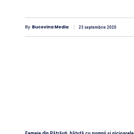
By
Bucovina Media
23 septembrie 2020
Femeie din Pătrăuți, bătută cu pumnii și picioarele 