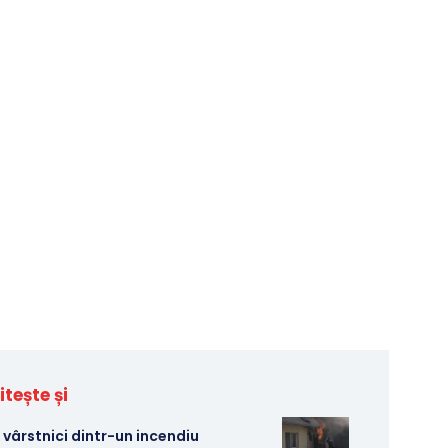
itește și
 vârstnici dintr-un incendiu