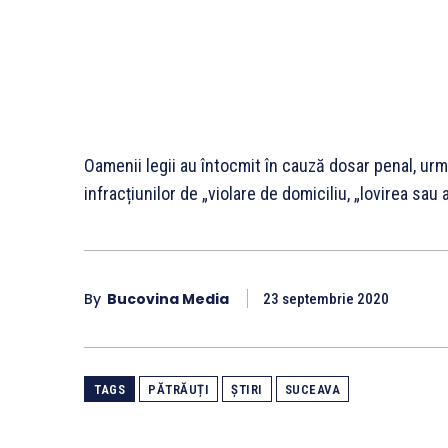
Oamenii legii au întocmit în cauză dosar penal, ur
infracțiunilor de „violare de domiciliu, „lovirea sau a
By
Bucovina Media
23 septembrie 2020
TAGS
PĂTRĂUȚI
ȘTIRI
SUCEAVA