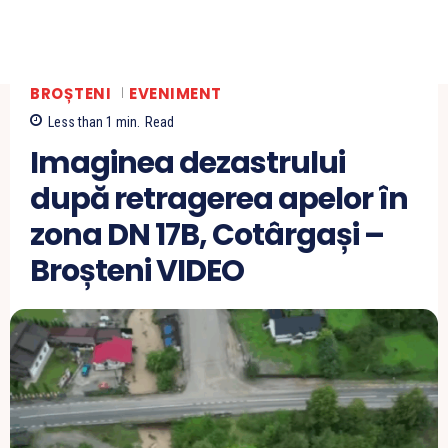
BROȘTENI
EVENIMENT
Less than 1
min.
Read
Imaginea dezastrului
după retragerea apelor în
zona DN 17B, Cotârgași –
Broșteni VIDEO