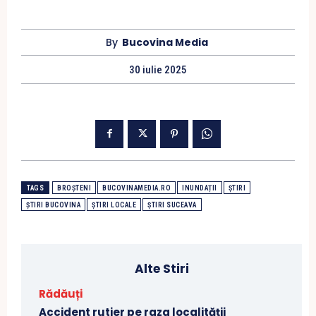
By
Bucovina Media
30 iulie 2025
TAGS
BROȘTENI
BUCOVINAMEDIA.RO
INUNDAȚII
ȘTIRI
ȘTIRI BUCOVINA
ȘTIRI LOCALE
ȘTIRI SUCEAVA
Alte Stiri
Rădăuți
Accident rutier pe raza localității