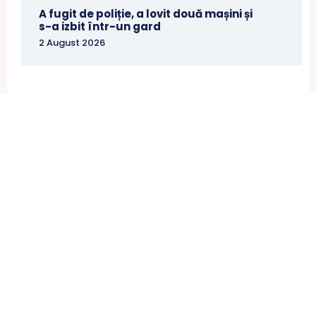
A fugit de poliție, a lovit două mașini și
s-a izbit într-un gard
2 August 2026