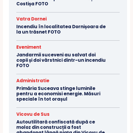
Costișa FOTO
Vatra Dornei
Incendiu în localitatea Dornișoara de
la un trăsnet FOTO
Eveniment
Jandarmii suceveni au salvat doi
copii și doi vârstnici dintr-un incendiu
FOTO
Administratie
Primăria Suceava stinge luminile
pentru a economisi energie. Măsuri
speciale în tot orașul
Vicovu de Sus
Autoutilitară confiscată după ce
moloz din construcții a fost
abandonat lângă piața din Vicovu de