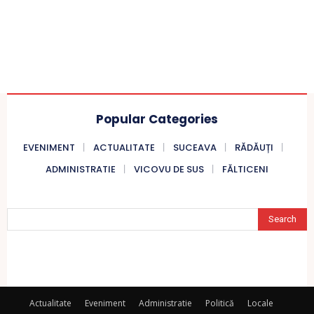
Popular Categories
EVENIMENT
ACTUALITATE
SUCEAVA
RĂDĂUȚI
ADMINISTRATIE
VICOVU DE SUS
FĂLTICENI
Search
Actualitate
Eveniment
Administratie
Politică
Locale