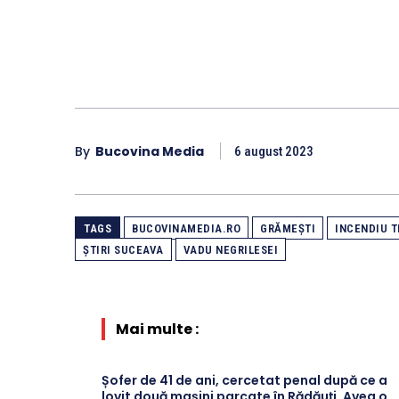
By
Bucovina Media
6 august 2023
TAGS
BUCOVINAMEDIA.RO
GRĂMEȘTI
INCENDIU 
ȘTIRI SUCEAVA
VADU NEGRILESEI
Mai multe :
Șofer de 41 de ani, cercetat penal după ce a
lovit două mașini parcate în Rădăuți. Avea o