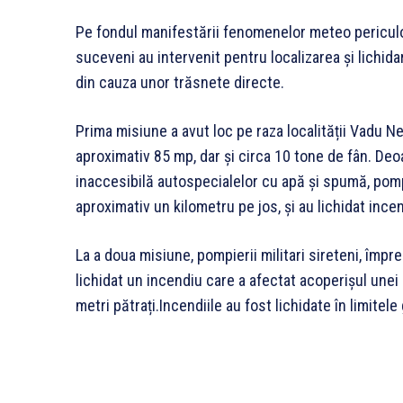
Pe fondul manifestării fenomenelor meteo periculo
suceveni au intervenit pentru localizarea și lichida
din cauza unor trăsnete directe.
Prima misiune a avut loc pe raza localității Vadu Ne
aproximativ 85 mp, dar și circa 10 tone de fân. Deo
inaccesibilă autospecialelor cu apă și spumă, pomp
aproximativ un kilometru pe jos, și au lichidat ince
La a doua misiune, pompierii militari sireteni, împr
lichidat un incendiu care a afectat acoperișul une
metri pătrați.Incendiile au fost lichidate în limitele 