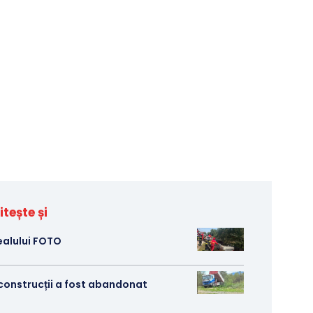
itește și
ealului FOTO
 construcții a fost abandonat