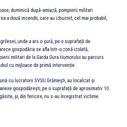
ase, duminică după-amiază, pompierii militari
rea a două incendii, care au izbucnit, cel mai probabil,
grilesei, unde a ars o șură, pe o suprafață de
arece gospodăria se afla într-o zonă izolată,
ierii militari de la Garda Gura Humorului au parcurs
ndiul cu mijloace de primă intervenție.
eună cu lucratorii SVSU Grămești, au localizat și
i anexe gospodărești, pe o suprafață de aproximativ 10
găsite, și, din fericire, nu s-au înregistrat victime.