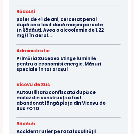
Rădăuți
Șofer de 41 de ani, cercetat penal
după ce a lovit două mașini parcate
în Rădăuți. Avea o alcoolemie de 1,22
mg/l în aerul...
Administratie
Primăria Suceava stinge luminile
pentru a economisi energie. Măsuri
speciale în tot orașul
Vicovu de Sus
Autoutilitară confiscată după ce
moloz din construcții a fost
abandonat lângă piața din Vicovu de
Sus FOTO
Rădăuți
Accident rutier pe raza localității