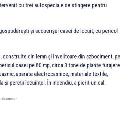
tervenit cu trei autospeciale de stingere pentru
gospodărești și acoperișul casei de locuit, cu pericol
 construite din lemn și învelitoare din azbociment, pe
erișul casei pe 80 mp, circa 3 tone de plante furajere
casnic, aparate electrocasnice, materiale textile,
i pereții locuinței. În incendiu, a pierit un cal.
rtisement -