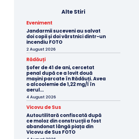
Alte Stiri
Eveniment
Jandarmii suceveni au salvat
doi copii și doi vârstnici dintr-un
incendiu FOTO
2 August 2026
Rădăuți
Șofer de 41 de ani, cercetat
penal după ce a lovit două
mașini parcate în Rădăuți. Avea
o alcoolemie de 1,22 mg/l în
aerul...
4 August 2026
Vicovu de Sus
Autoutilitară confiscată după
ce moloz din construcții a fost
abandonat lângă piața din
Vicovu de Sus FOTO