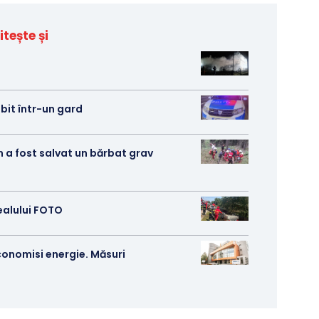
itește și
izbit într-un gard
m a fost salvat un bărbat grav
ealului FOTO
conomisi energie. Măsuri