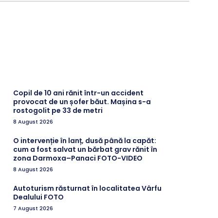
Copil de 10 ani rănit într-un accident
provocat de un șofer băut. Mașina s-a
rostogolit pe 33 de metri
8 August 2026
O intervenție în lanț, dusă până la capăt:
cum a fost salvat un bărbat grav rănit în
zona Darmoxa–Panaci FOTO-VIDEO
8 August 2026
Autoturism răsturnat în localitatea Vârfu
Dealului FOTO
7 August 2026