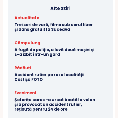
Alte Stiri
Actualitate
Trei seri de vară, filme sub cerul liber
și dans gratuit la Suceava
Câmpulung
A fugit de poliție, a lovit două mașini și
s-a izbit într-un gard
Rădăuți
Accident rutier pe raza localității
Costișa FOTO
Eveniment
Șoferița care s-a urcat beată la volan
și a provocat un accident rutier,
reținută pentru 24 de ore