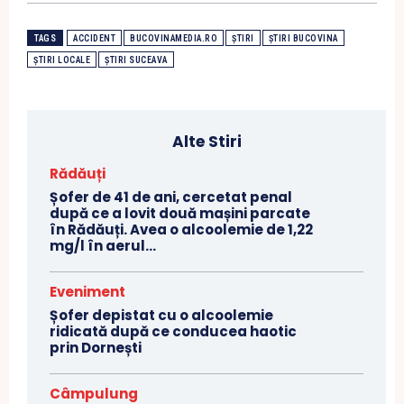
TAGS
ACCIDENT
BUCOVINAMEDIA.RO
ȘTIRI
ȘTIRI BUCOVINA
ȘTIRI LOCALE
ȘTIRI SUCEAVA
Alte Stiri
Rădăuți
Șofer de 41 de ani, cercetat penal
după ce a lovit două mașini parcate
în Rădăuți. Avea o alcoolemie de 1,22
mg/l în aerul...
Eveniment
Șofer depistat cu o alcoolemie
ridicată după ce conducea haotic
prin Dornești
Câmpulung