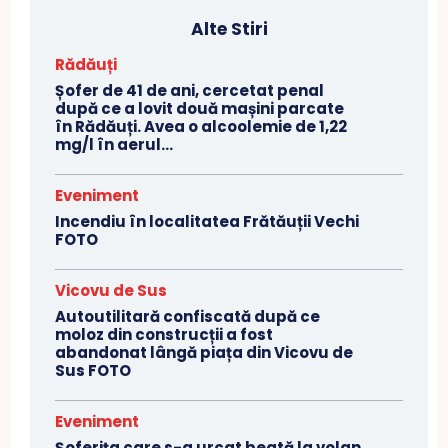
Alte Stiri
Rădăuți
Șofer de 41 de ani, cercetat penal
după ce a lovit două mașini parcate
în Rădăuți. Avea o alcoolemie de 1,22
mg/l în aerul...
Eveniment
Incendiu în localitatea Frătăuții Vechi
FOTO
Vicovu de Sus
Autoutilitară confiscată după ce
moloz din construcții a fost
abandonat lângă piața din Vicovu de
Sus FOTO
Eveniment
Șoferița care s-a urcat beată la volan