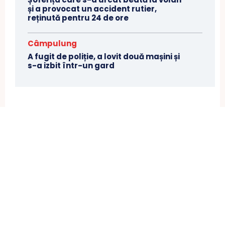
și a provocat un accident rutier,
reținută pentru 24 de ore
Câmpulung
A fugit de poliție, a lovit două mașini și
s-a izbit într-un gard