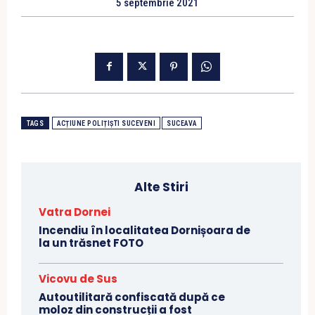
5 septembrie 2021
TAGS
ACȚIUNE POLIȚIȘTI SUCEVENI
SUCEAVA
Alte Stiri
Vatra Dornei
Incendiu în localitatea Dornișoara de
la un trăsnet FOTO
Vicovu de Sus
Autoutilitară confiscată după ce
moloz din construcții a fost