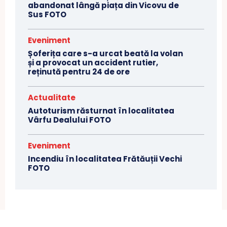
abandonat lângă piața din Vicovu de
Sus FOTO
Eveniment
Șoferița care s-a urcat beată la volan
și a provocat un accident rutier,
reținută pentru 24 de ore
Actualitate
Autoturism răsturnat în localitatea
Vârfu Dealului FOTO
Eveniment
Incendiu în localitatea Frătăuții Vechi
FOTO