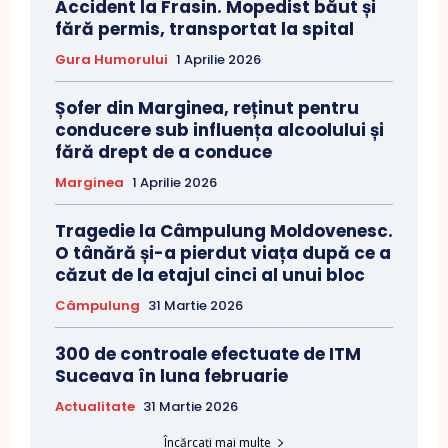
Accident la Frasin. Mopedist băut și
fără permis, transportat la spital
Gura Humorului
1 Aprilie 2026
Șofer din Marginea, reținut pentru
conducere sub influența alcoolului și
fără drept de a conduce
Marginea
1 Aprilie 2026
Tragedie la Câmpulung Moldovenesc.
O tânără și-a pierdut viața după ce a
căzut de la etajul cinci al unui bloc
Câmpulung
31 Martie 2026
300 de controale efectuate de ITM
Suceava în luna februarie
Actualitate
31 Martie 2026
Încărcați mai multe