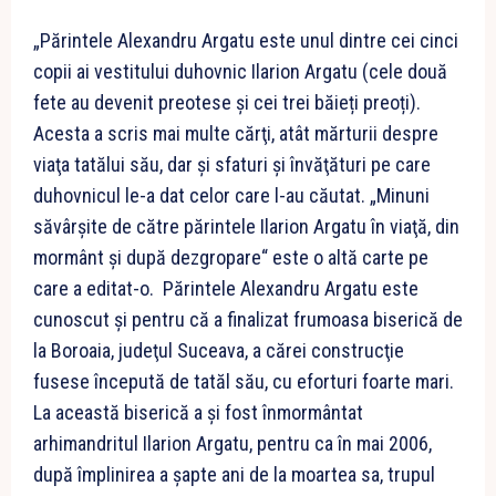
„Părintele Alexandru Argatu este unul dintre cei cinci
copii ai vestitului duhovnic Ilarion Argatu (cele două
fete au devenit preotese și cei trei băieți preoți).
Acesta a scris mai multe cărţi, atât mărturii despre
viaţa tatălui său, dar şi sfaturi şi învăţături pe care
duhovnicul le-a dat celor care l-au căutat. „Minuni
săvârşite de către părintele Ilarion Argatu în viaţă, din
mormânt şi după dezgropare“ este o altă carte pe
care a editat-o. Părintele Alexandru Argatu este
cunoscut şi pentru că a finalizat frumoasa biserică de
la Boroaia, judeţul Suceava, a cărei construcţie
fusese începută de tatăl său, cu eforturi foarte mari.
La această biserică a şi fost înmormântat
arhimandritul Ilarion Argatu, pentru ca în mai 2006,
după împlinirea a șapte ani de la moartea sa, trupul