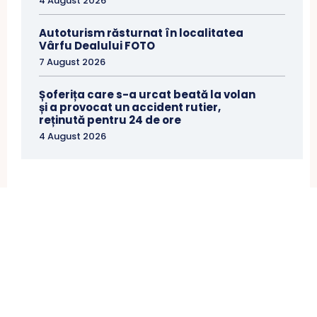
4 August 2026
Autoturism răsturnat în localitatea
Vârfu Dealului FOTO
7 August 2026
Șoferița care s-a urcat beată la volan
și a provocat un accident rutier,
reținută pentru 24 de ore
4 August 2026