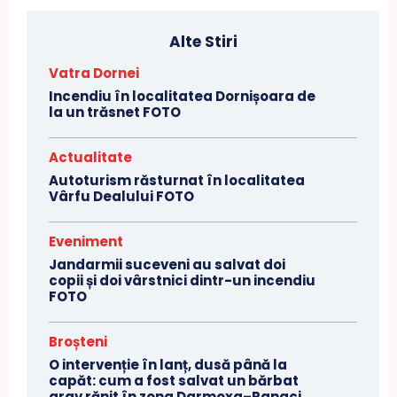
Alte Stiri
Vatra Dornei
Incendiu în localitatea Dornișoara de
la un trăsnet FOTO
Actualitate
Autoturism răsturnat în localitatea
Vârfu Dealului FOTO
Eveniment
Jandarmii suceveni au salvat doi
copii și doi vârstnici dintr-un incendiu
FOTO
Broșteni
O intervenție în lanț, dusă până la
capăt: cum a fost salvat un bărbat
grav rănit în zona Darmoxa–Panaci