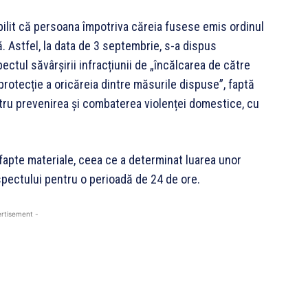
abilit că persoana împotriva căreia fusese emis ordinul
ță. Astfel, la data de 3 septembrie, s-a dispus
ctul săvârșirii infracțiunii de „încălcarea de către
rotecție a oricăreia dintre măsurile dispuse”, faptă
ru prevenirea și combaterea violenței domestice, cu
fapte materiale, ceea ce a determinat luarea unor
spectului pentru o perioadă de 24 de ore.
rtisement -