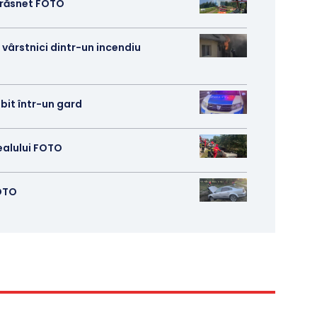
 trăsnet FOTO
 vârstnici dintr-un incendiu
izbit într-un gard
ealului FOTO
FOTO