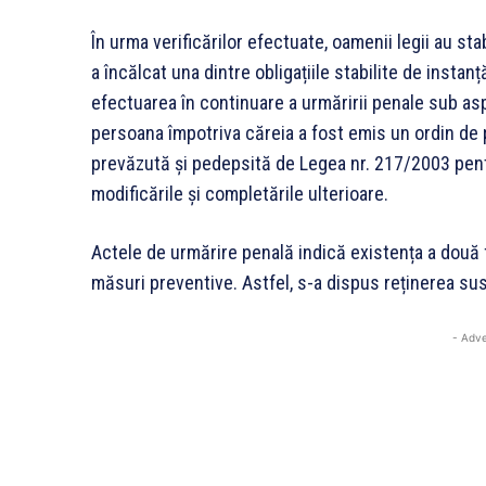
În urma verificărilor efectuate, oamenii legii au st
a încălcat una dintre obligațiile stabilite de instan
efectuarea în continuare a urmăririi penale sub aspe
persoana împotriva căreia a fost emis un ordin de p
prevăzută și pedepsită de Legea nr. 217/2003 pent
modificările și completările ulterioare.
Actele de urmărire penală indică existența a două 
măsuri preventive. Astfel, s-a dispus reținerea su
- Adve