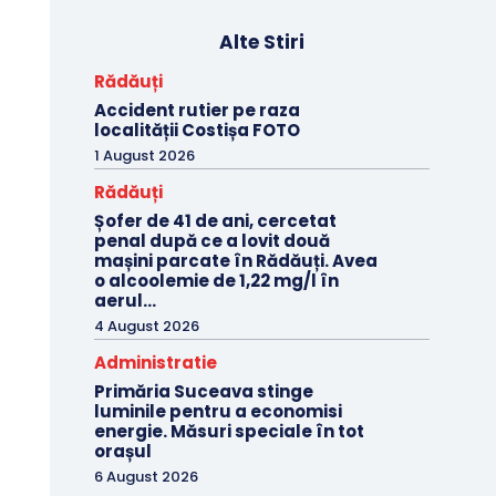
Alte Stiri
Rădăuți
Accident rutier pe raza
localității Costișa FOTO
1 August 2026
Rădăuți
Șofer de 41 de ani, cercetat
penal după ce a lovit două
mașini parcate în Rădăuți. Avea
o alcoolemie de 1,22 mg/l în
aerul...
4 August 2026
Administratie
Primăria Suceava stinge
luminile pentru a economisi
energie. Măsuri speciale în tot
orașul
6 August 2026