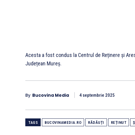
Acesta a fost condus la Centrul de Reținere și Ares
Județean Mureș.
By
Bucovina Media
4 septembrie 2025
TAGS
BUCOVINAMEDIA.RO
RĂDĂUȚI
REȚINUT
Ș