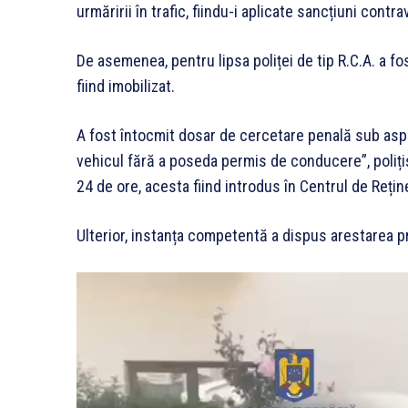
urmăririi în trafic, fiindu-i aplicate sancțiuni contr
De asemenea, pentru lipsa poliței de tip R.C.A. a fo
fiind imobilizat.
A fost întocmit dosar de cercetare penală sub aspe
vehicul fără a poseda permis de conducere”, polițiș
24 de ore, acesta fiind introdus în Centrul de Rețin
Ulterior, instanța competentă a dispus arestarea p