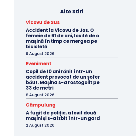
Alte Stiri
Vicovu de Sus
Accident la Vicovu de Jos. O
femeie de 61 de ani, lovită de o
mașină în timp ce mergea pe
bicicletă
9 August 2026
Eveniment
Copil de 10 ani rănit într-un
accident provocat de un șofer
băut. Mașina s-a rostogolit pe
33 de metri
8 August 2026
Câmpulung
A fugit de poliție, a lovit două
mașini și s-a izbit într-un gard
2 August 2026