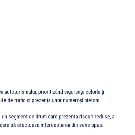
ea autoturismului, prioritizând siguranța celorlalți
cute de trafic și prezența unor numeroși pietoni.
e un segment de drum care prezenta riscuri reduse, a
ție care să efectueze interceptarea din sens opus.