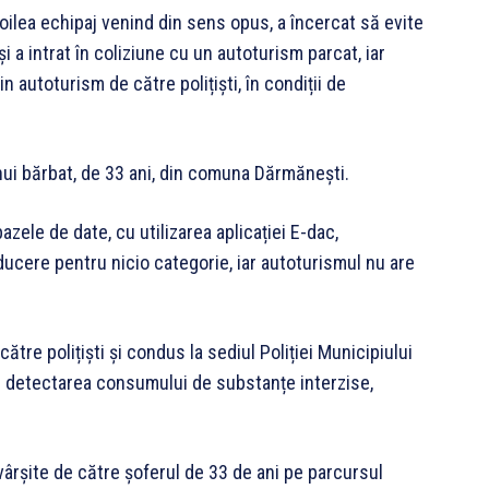
oilea echipaj venind din sens opus, a încercat să evite
i a intrat în coliziune cu un autoturism parcat, iar
in autoturism de către polițiști, în condiții de
nui bărbat, de 33 ani, din comuna Dărmănești.
bazele de date, cu utilizarea aplicației E-dac,
ucere pentru nicio categorie, iar autoturismul nu are
ătre polițiști și condus la sediul Poliției Municipiului
ru detectarea consumului de substanțe interzise,
ăvârșite de către șoferul de 33 de ani pe parcursul