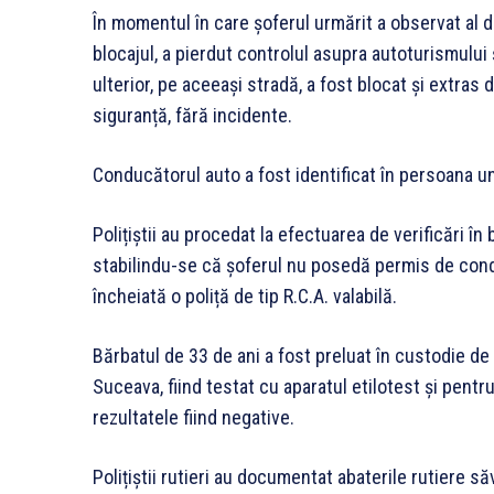
În momentul în care șoferul urmărit a observat al d
blocajul, a pierdut controlul asupra autoturismului ș
ulterior, pe aceeași stradă, a fost blocat și extras d
siguranță, fără incidente.
Conducătorul auto a fost identificat în persoana u
Polițiștii au procedat la efectuarea de verificări în 
stabilindu-se că șoferul nu posedă permis de cond
încheiată o poliță de tip R.C.A. valabilă.
Bărbatul de 33 de ani a fost preluat în custodie de c
Suceava, fiind testat cu aparatul etilotest și pent
rezultatele fiind negative.
Polițiștii rutieri au documentat abaterile rutiere s