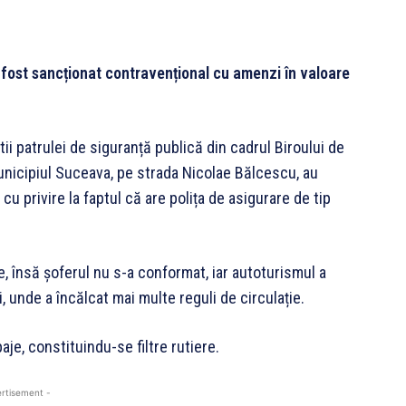
 a fost sancționat contravențional cu amenzi în valoare
știi patrulei de siguranță publică din cadrul Biroului de
municipiul Suceava, pe strada Nicolae Bălcescu, au
u privire la faptul că are polița de asigurare de tip
e, însă șoferul nu s-a conformat, iar autoturismul a
, unde a încălcat mai multe reguli de circulație.
aje, constituindu-se filtre rutiere.
rtisement -