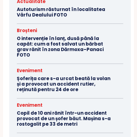
Actualitate
Autoturism răsturnat în localitatea
Vârfu Dealului FOTO
Broșteni
O intervenție în lanț, dusă până la
capăt: cum a fost salvat un bărbat
grav rănit în zona Dărmoxa–Panaci
FOTO
Eveniment
Șoferița care s-a urcat beată la volan
și a provocat un accident rutier,
reținută pentru 24 de ore
Eveniment
Copil de 10 ani rănit într-un accident
provocat de un șofer băut. Mașina s-a
rostogolit pe 33 de metri