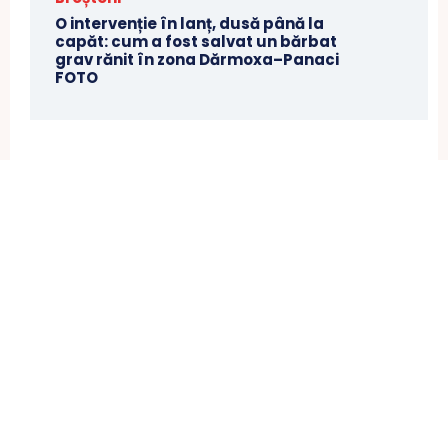
O intervenție în lanț, dusă până la
capăt: cum a fost salvat un bărbat
grav rănit în zona Dărmoxa–Panaci
FOTO