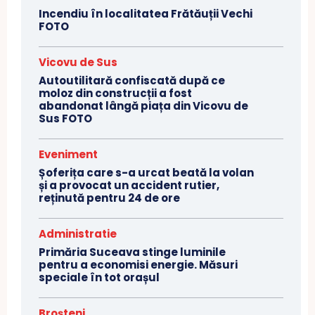
Incendiu în localitatea Frătăuții Vechi
FOTO
Vicovu de Sus
Autoutilitară confiscată după ce
moloz din construcții a fost
abandonat lângă piața din Vicovu de
Sus FOTO
Eveniment
Șoferița care s-a urcat beată la volan
și a provocat un accident rutier,
reținută pentru 24 de ore
Administratie
Primăria Suceava stinge luminile
pentru a economisi energie. Măsuri
speciale în tot orașul
Broșteni