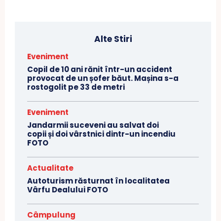
Alte Stiri
Eveniment
Copil de 10 ani rănit într-un accident
provocat de un șofer băut. Mașina s-a
rostogolit pe 33 de metri
Eveniment
Jandarmii suceveni au salvat doi
copii și doi vârstnici dintr-un incendiu
FOTO
Actualitate
Autoturism răsturnat în localitatea
Vârfu Dealului FOTO
Câmpulung