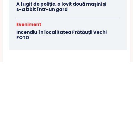
A fugit de poliție, a lovit două mașini și
s-a izbit într-un gard
Eveniment
Incendiu în localitatea Frătăuții Vechi
FOTO