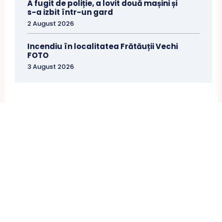
A fugit de poliție, a lovit două mașini și
s-a izbit într-un gard
2 August 2026
Incendiu în localitatea Frătăuții Vechi
FOTO
3 August 2026