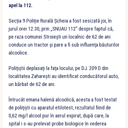
apel la 112.
Secția 9 Poliție Rurală Șcheia a fost sesizată joi, în
jurul orei 12.30, prin „SNUAU 112” despre faptul că,
pe raza comunei Stroieşti un localnic de 62 de ani
conduce un tractor şi pare a fi sub influenţa băuturilor
alcoolice.
Poliţiştii deplasaţi la faţa locului, pe DJ. 209 D din
localitatea Zaharești au identificat conducătorul auto,
un bărbat de 62 de ani.
Întrucât emana halenă alcoolică, acesta a fost testat
de poliţişti cu aparatul etilotest, rezultatul fiind de
0,62 mg/l alcool pur în aerul expirat, după care, la
spital i s-au prelevat probe biologice în vederea