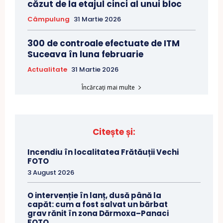
căzut de la etajul cinci al unui bloc
Câmpulung
31 Martie 2026
300 de controale efectuate de ITM
Suceava în luna februarie
Actualitate
31 Martie 2026
Încărcați mai multe
Citește și:
Incendiu în localitatea Frătăuții Vechi
FOTO
3 August 2026
O intervenție în lanț, dusă până la
capăt: cum a fost salvat un bărbat
grav rănit în zona Dărmoxa–Panaci
FOTO