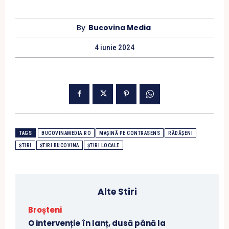
By
Bucovina Media
4 iunie 2024
TAGS
BUCOVINAMEDIA.RO
MAȘINĂ PE CONTRASENS
RĂDĂȘENI
ȘTIRI
ȘTIRI BUCOVINA
ȘTIRI LOCALE
Alte Stiri
Broșteni
O intervenție în lanț, dusă până la