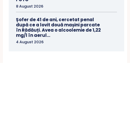
8 August 2026
Șofer de 41 de ani, cercetat penal
după ce a lovit două mașini parcate
în Rădăuți. Avea o alcoolemie de 1,22
mg/l în aerul...
4 August 2026