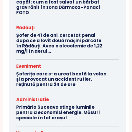
capăt: cum a fost salvat un bărbat
grav rănit în zona Dărmoxa–Panaci
FOTO
Rădăuți
Șofer de 41 de ani, cercetat penal
după ce a lovit două mașini parcate
în Rădăuți. Avea o alcoolemie de 1,22
mg/l în aerul...
Eveniment
Șoferița care s-a urcat beată la volan
și a provocat un accident rutier,
reținută pentru 24 de ore
Administratie
Primăria Suceava stinge luminile
pentru a economisi energie. Măsuri
speciale în tot orașul