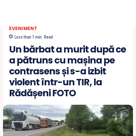
EVENIMENT
Less than 1
min.
Read
Un bărbat a murit după ce
a pătruns cu mașina pe
contrasens și s-a izbit
violent într-un TIR, la
Rădășeni FOTO