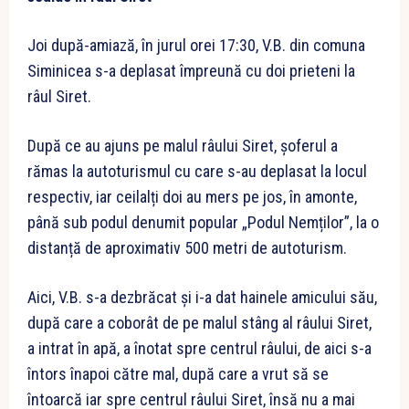
Joi după-amiază, în jurul orei 17:30, V.B. din comuna
Siminicea s-a deplasat împreună cu doi prieteni la
râul Siret.
După ce au ajuns pe malul râului Siret, șoferul a
rămas la autoturismul cu care s-au deplasat la locul
respectiv, iar ceilalți doi au mers pe jos, în amonte,
până sub podul denumit popular „Podul Nemților”, la o
distanță de aproximativ 500 metri de autoturism.
Aici, V.B. s-a dezbrăcat și i-a dat hainele amicului său,
după care a coborât de pe malul stâng al râului Siret,
a intrat în apă, a înotat spre centrul râului, de aici s-a
întors înapoi către mal, după care a vrut să se
întoarcă iar spre centrul râului Siret, însă nu a mai