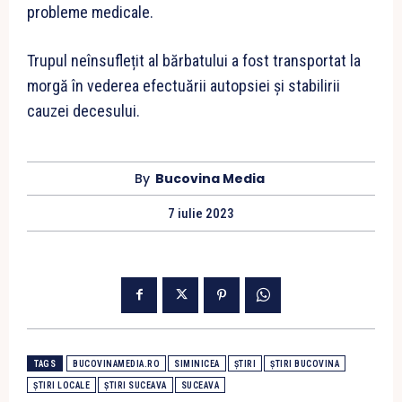
probleme medicale.
Trupul neînsuflețit al bărbatului a fost transportat la
morgă în vederea efectuării autopsiei și stabilirii
cauzei decesului.
By
Bucovina Media
7 iulie 2023
TAGS
BUCOVINAMEDIA.RO
SIMINICEA
ȘTIRI
ȘTIRI BUCOVINA
ȘTIRI LOCALE
ȘTIRI SUCEAVA
SUCEAVA