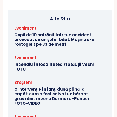
Alte Stiri
Eveniment
Copil de 10 ani rănit într-un accident
provocat de un șofer băut. Mașina s-a
rostogolit pe 33 de metri
Eveniment
Incendiu în localitatea Frătăuții Vechi
FOTO
Broșteni
O intervenție în lanț, dusă până la
capăt: cum a fost salvat un bărbat
grav rănit în zona Darmoxa–Panaci
FOTO-VIDEO
Eveniment