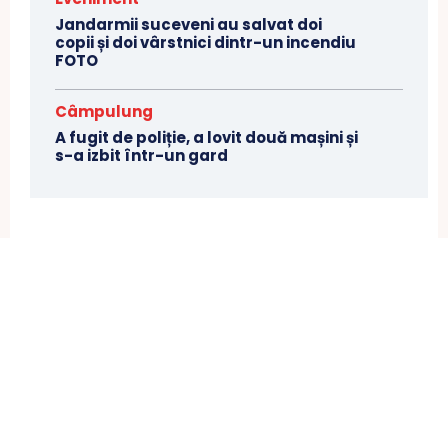
Jandarmii suceveni au salvat doi
copii și doi vârstnici dintr-un incendiu
FOTO
Câmpulung
A fugit de poliție, a lovit două mașini și
s-a izbit într-un gard