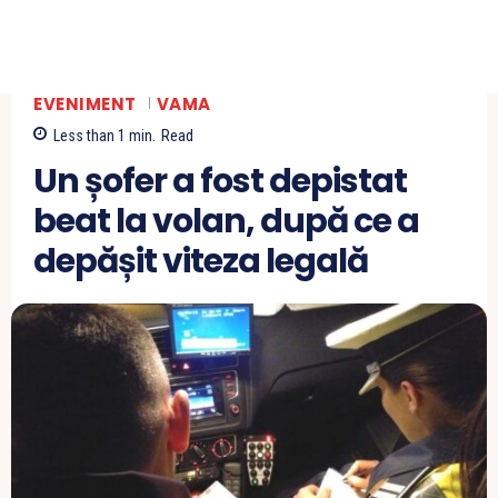
EVENIMENT
VAMA
Less than 1
min.
Read
Un șofer a fost depistat
beat la volan, după ce a
depășit viteza legală