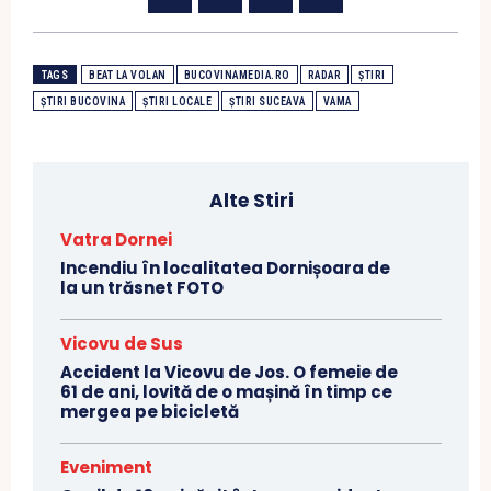
TAGS
BEAT LA VOLAN
BUCOVINAMEDIA.RO
RADAR
ȘTIRI
ȘTIRI BUCOVINA
ȘTIRI LOCALE
ȘTIRI SUCEAVA
VAMA
Alte Stiri
Vatra Dornei
Incendiu în localitatea Dornișoara de
la un trăsnet FOTO
Vicovu de Sus
Accident la Vicovu de Jos. O femeie de
61 de ani, lovită de o mașină în timp ce
mergea pe bicicletă
Eveniment