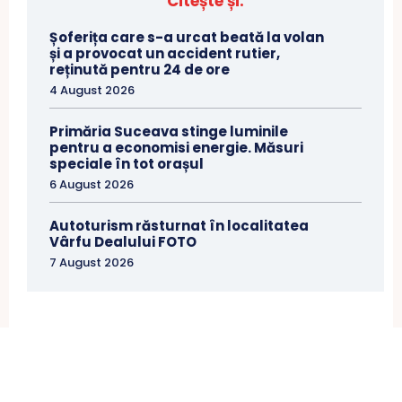
Citește și:
Șoferița care s-a urcat beată la volan
și a provocat un accident rutier,
reținută pentru 24 de ore
4 August 2026
Primăria Suceava stinge luminile
pentru a economisi energie. Măsuri
speciale în tot orașul
6 August 2026
Autoturism răsturnat în localitatea
Vârfu Dealului FOTO
7 August 2026