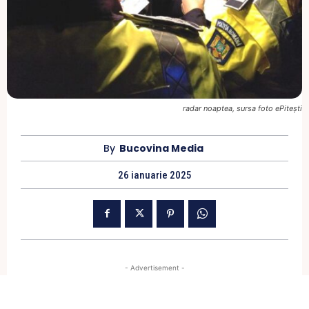
radar noaptea, sursa foto ePitești
By
Bucovina Media
26 ianuarie 2025
- Advertisement -